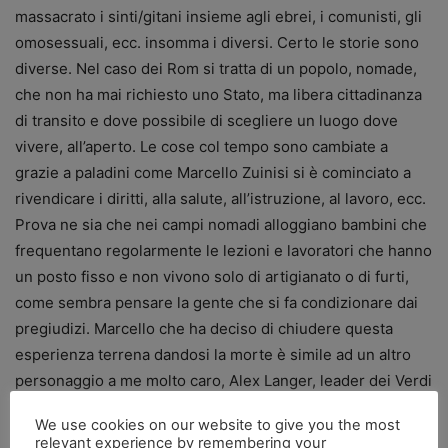
massacrato i sinti/gitani insieme agli ebrei, i comunisti, gli
omosessuali, ecc. insomma i diversi. Certo le storie sono
diverse. Nel caso dei Rom si tratta di un popolo, nomade,
che non ha mai richiesto uno Stato, ma libera cittadinanza
di transito e dove possibile di scegliere un luogo dove
vivere, all’aperto. Le cose col tempo sono cambiate a
grazie a paladini come Marcello Zuinisi si è cominciato a
rivendicare i diritti, alla salute, all’istruzione, al lavoro, ecc.
Prova ne sia che nei campi nomadi alloggiano bambini che
frequentano regolarmente le lezioni e lavoratori che hanno
un posto fisso e non vivono solo di artigianato o di furti,
come sembra pensare la gente che si fa condizionare dai
pregiudizi. Marcello che ha deciso di chiudere questa
esperienza terrena dandosi la morte è simile ad un altro
personaggio a me molto caro, Alex Langer, leader dei Verdi
e parlamentare europeo che aveva fatto della sua vita una
We use cookies on our website to give you the most
sorta di messaggero della pace, gettando il cuore oltre
relevant experience by remembering your