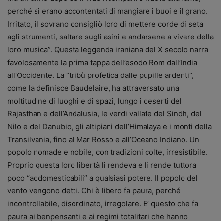
perché si erano accontentati di mangiare i buoi e il grano.
Irritato, il sovrano consigliò loro di mettere corde di seta
agli strumenti, saltare sugli asini e andarsene a vivere della
loro musica”. Questa leggenda iraniana del X secolo narra
favolosamente la prima tappa dell’esodo Rom dall’India
all’Occidente. La “tribù profetica dalle pupille ardenti”,
come la definisce Baudelaire, ha attraversato una
moltitudine di luoghi e di spazi, lungo i deserti del
Rajasthan e dell’Andalusia, le verdi vallate del Sindh, del
Nilo e del Danubio, gli altipiani dell’Himalaya e i monti della
Transilvania, fino al Mar Rosso e all’Oceano Indiano. Un
popolo nomade e nobile, con tradizioni colte, irresistibile.
Proprio questa loro libertà li rendeva e li rende tuttora
poco “addomesticabili” a qualsiasi potere. Il popolo del
vento vengono detti. Chi è libero fa paura, perché
incontrollabile, disordinato, irregolare. E’ questo che fa
paura ai benpensanti e ai regimi totalitari che hanno