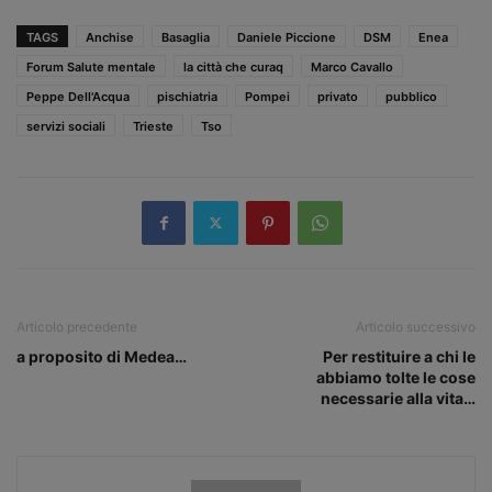
TAGS
Anchise
Basaglia
Daniele Piccione
DSM
Enea
Forum Salute mentale
la città che curaq
Marco Cavallo
Peppe Dell'Acqua
pischiatria
Pompei
privato
pubblico
servizi sociali
Trieste
Tso
Articolo precedente
Articolo successivo
a proposito di Medea…
Per restituire a chi le
abbiamo tolte le cose
necessarie alla vita…