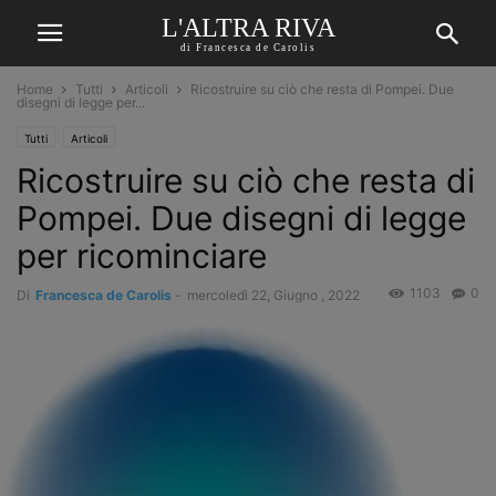
L'ALTRA RIVA
di Francesca de Carolis
Home
Tutti
Articoli
Ricostruire su ciò che resta di Pompei. Due
disegni di legge per...
Tutti
Articoli
Ricostruire su ciò che resta di
Pompei. Due disegni di legge
per ricominciare
1103
0
Di
Francesca de Carolis
-
mercoledì 22, Giugno , 2022