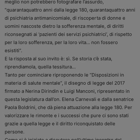
meglio non potrebbero fotografare l’assurdo,
“quarantaquattro anni dalla legge 180, quarantaquattro anni
di psichiatria antimanicomiale, di riscoperta di donne e
uomini nascoste dietro la sofferenza mentale, di diritti
riconsegnati ai ‘pazienti dei servizi psichiatrici’, di rispetto
per la loro sofferenza, per la loro vita… non fossero
esistiti”.
E la risposta al suo invito è: sì. Se storia c’è stata,
riprendiamola, quella tessitura…
Tanto per cominciare riproponendo le “Disposizioni in
materia di salute mentale”, il disegno di legge del 2017
firmato a Nerina Dirindin e Luigi Manconi, ripresentato in
questa legislatura dall’on. Elena Carnevali e dalla senatrice
Paola Boldrini, che dà piena attuazione alla legge 180. Per
valorizzare le rimonte e i successi che pure ci sono stati
grazie a quella legge e il diritto riconquistato delle
persone.
Come si è iniziato a discutere nell’ultimo incontro del