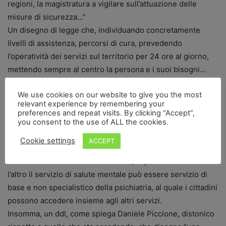
regioni, la magistratura a vigilare sull’attuazione delle
misure di sicurezza…”
Un disegno di legge che, individuando concretamente
livelli di assistenza, percorsi di cura, prevedendo
l’operatività dei servizi sul territorio per 24 ore al giorno,
mettendo sempre al centro la persona e i suoi bisogni…
intanto ci riporta nell’abito dei principi del piano d’azione
We use cookies on our website to give you the most
della salute mentale dell’OMS, come della Convenzione
relevant experience by remembering your
ONU dei diritti delle persone con disabilità. Che a tratti
preferences and repeat visits. By clicking “Accept”,
sembriamo aver trascurato.
you consent to the use of ALL the cookies.
Al centro, ritorna, concreta, in tutte le sue possibili
Cookie settings
ACCEPT
articolazioni, la città che cura, una città che si chiede
“come curare” non “dove metterle”, le persone. Dove fra
l’altro il servizio di salute mentale può essere servizio di
base e non specialistico della psichiatria, al quale i cittadini
possono accedere insieme agli altri servizi.
Insomma, un ddl, come spiega Daniele Piccione, distonico