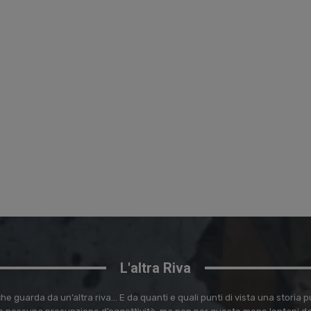
L'altra Riva
e guarda da un’altra riva… E da quanti e quali punti di vista una storia