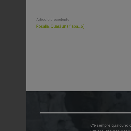
Articolo precedente
Rosalia. Quasi una fiaba…6)
C’è sempre qualcuno ch