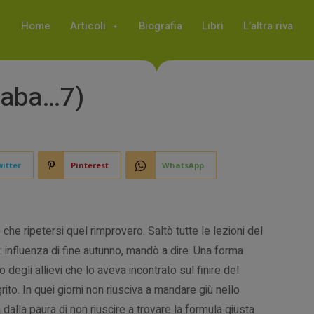
Home
Articoli
Biografia
Libri
L’altra riva
fiaba…7)
itter
Pinterest
WhatsApp
he ripetersi quel rimprovero. Saltò tutte le lezioni del
 influenza di fine autunno, mandò a dire. Una forma
degli allievi che lo aveva incontrato sul finire del
grito. In quei giorni non riusciva a mandare giù nello
dalla paura di non riuscire a trovare la formula giusta