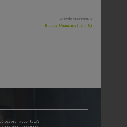
Articolo successivo
Rosalia. Quasi una fiaba…8)
 può essere raccontata?