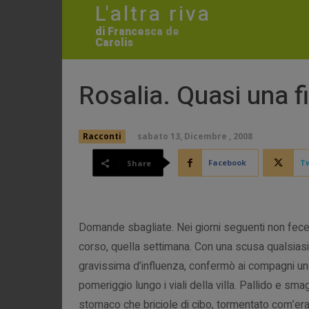
L'altra riva
di Francesca de
Carolis
Rosalia. Quasi una 
sabato 13, Dicembre , 2008
Racconti
Facebook
Tw
Share
Domande sbagliate. Nei giorni seguenti non fece c
corso, quella settimana. Con una scusa qualsiasi:
gravissima d’influenza, confermò ai compagni uno 
pomeriggio lungo i viali della villa. Pallido e sma
stomaco che briciole di cibo, tormentato com’era 