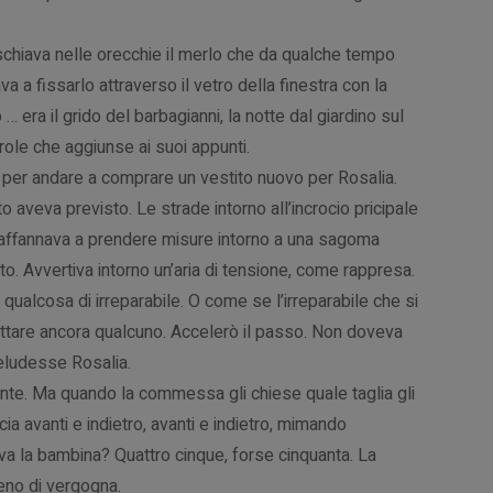
chiava nelle orecchie il merlo che da qualche tempo
va a fissarlo attraverso il vetro della finestra con la
 … era il grido del barbagianni, la notte dal giardino sul
role che aggiunse ai suoi appunti.
o per andare a comprare un vestito nuovo per Rosalia.
aveva previsto. Le strade intorno all’incrocio pricipale
i affannava a prendere misure intorno a una sagoma
to. Avvertiva intorno un’aria di tensione, come rappresa.
alcosa di irreparabile. O come se l’irreparabile che si
ettare ancora qualcuno. Accelerò il passo. Non doveva
eludesse Rosalia.
ente. Ma quando la commessa gli chiese quale taglia gli
cia avanti e indietro, avanti e indietro, mimando
va la bambina? Quattro cinque, forse cinquanta. La
eno di vergogna.