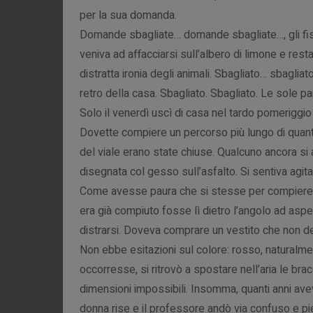
per la sua domanda.
Domande sbagliate… domande sbagliate…, gli fis
veniva ad affacciarsi sull’albero di limone e resta
distratta ironia degli animali. Sbagliato… sbagliato
retro della casa. Sbagliato. Sbagliato. Le sole pa
Solo il venerdì uscì di casa nel tardo pomeriggi
Dovette compiere un percorso più lungo di quanto 
del viale erano state chiuse. Qualcuno ancora s
disegnata col gesso sull’asfalto. Si sentiva agita
Come avesse paura che si stesse per compiere qu
era già compiuto fosse lì dietro l’angolo ad asp
distrarsi. Doveva comprare un vestito che non d
Non ebbe esitazioni sul colore: rosso, naturalm
occorresse, si ritrovò a spostare nell’aria le brac
dimensioni impossibili. Insomma, quanti anni ave
donna rise e il professore andò via confuso e pi