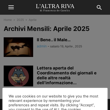
L'ALTRA RIVA
di Francesca de Carolis
Home
2025
Aprile
Archivi Mensili: Aprile 2025
Il Bene.. il Male…
admin
-
sabato 19, Aprile , 2025
Lettera aperta del
Coordinamento dei giornali e
delle altre realtà
dell’informazione...
admin
-
venerdì 11, Aprile , 2025
We use cookies on our website to give you the most
relevant experience by remembering your
preferences and repeat visits. By clicking “Accept”,
you consent to the use of ALL the cookies.