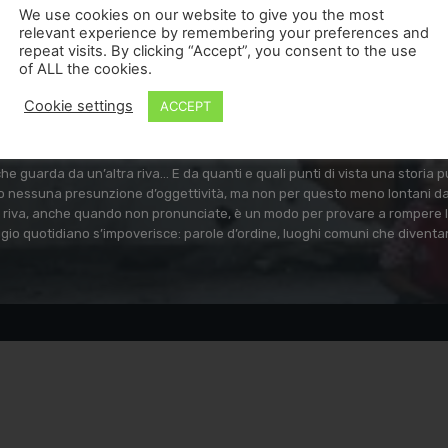
We use cookies on our website to give you the most
relevant experience by remembering your preferences and
repeat visits. By clicking “Accept”, you consent to the use
of ALL the cookies.
Cookie settings
ACCEPT
L'altra Riva
e guarda da un’altra riva… E da quanti e quali punti di vista una storia
 nessuna presunzione d’oggettività, ma non per questo meno lontani dal 
ra riva, anche quando non pronunciate, è un modo per provare a rompere l
ggio quotidiano s’impoverisce: parole d’ordine, luoghi comuni che diventa