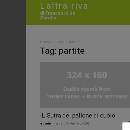
L'altra riva
di Francesca de
Carolis
Home
Tags
Partite
Tag: partite
IL Sutra del pallone di cuoio
admin
-
sabato 4, Aprile , 2026