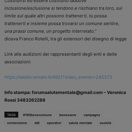
Costituirsi ed essere costituito laddove
inclusione/esclusione si tendono e rischiano tra loro, sul
limite sul quale altri possono trattenerti, tu possa
trattenerti e insieme possa trovarsi un comune sentire,
una prassi comune, un progetto interrelato.”
diceva Franco Rotelli, tra gli estensori del disegno di legge
Link alle audizioni dei rappresentanti degli enti e delle
associazioni:
https://webtv.senato.it/4621?video_evento=245375
Info stampa: forumsalutementale@gmail.com – Veronica
Rossi 3483262288
TAGS
#180benecomune
benessere
campagna
contenzione
ddl
operatori
salute mentale
società