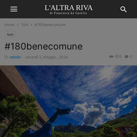
L'ALTRA RIVA
di Francesca de Carolis
Home
Tutti
#180benecomune
Tutti
#180benecomune
835
0
Di
admin
-
venerdì 3, Maggio , 2024