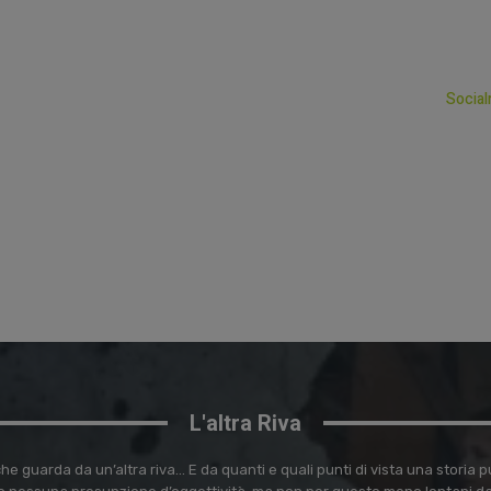
Social
L'altra Riva
e guarda da un’altra riva… E da quanti e quali punti di vista una storia