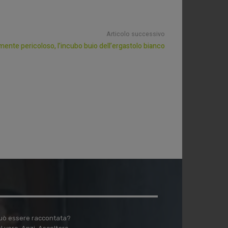
Articolo successivo
mente pericoloso, l’incubo buio dell’ergastolo bianco
 può essere raccontata?