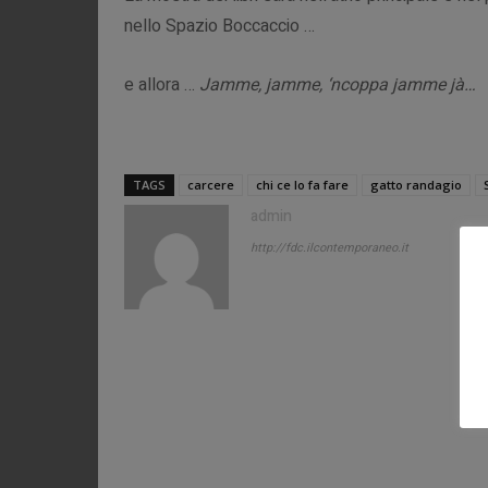
nello Spazio Boccaccio …
e allora …
Jamme, jamme, ‘ncoppa jamme jà…
TAGS
carcere
chi ce lo fa fare
gatto randagio
admin
http://fdc.ilcontemporaneo.it