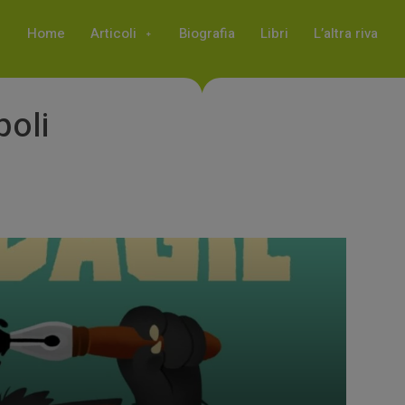
Home
Articoli
Biografia
Libri
L’altra riva
oli