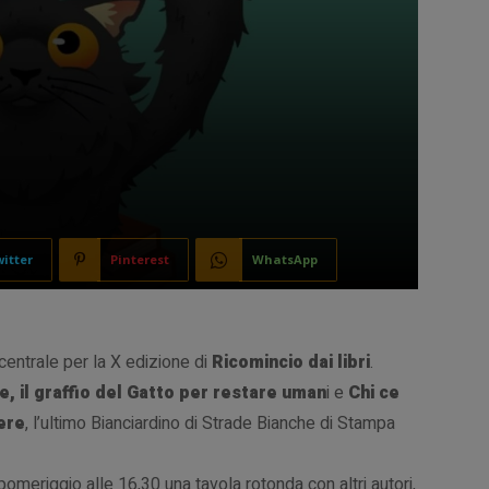
itter
Pinterest
WhatsApp
centrale per la X edizione di
Ricomincio dai libri
.
e, il graffio del Gatto per restare uman
i e
Chi ce
ere
, l’ultimo Bianciardino di Strade Bianche di Stampa
l pomeriggio alle 16,30 una tavola rotonda con altri autori,