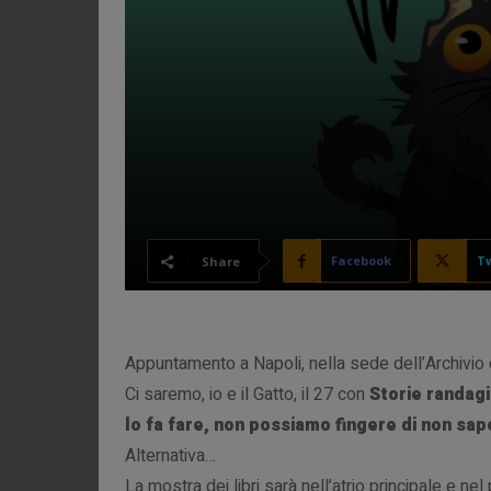
Facebook
Tw
Share
Appuntamento a Napoli, nella sede dell’Archivio 
Ci saremo, io e il Gatto, il 27 con
Storie randagi
lo fa fare, non possiamo fingere di non sap
Alternativa…
La mostra dei libri sarà nell’atrio principale e ne