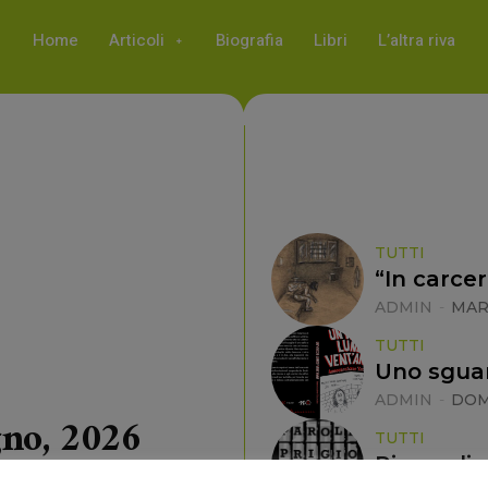
Home
Articoli
Biografia
Libri
L’altra riva
TUTTI
“In carce
ADMIN
-
MART
TUTTI
Uno sguar
ADMIN
-
DOM
gno, 2026
TUTTI
Riprendia