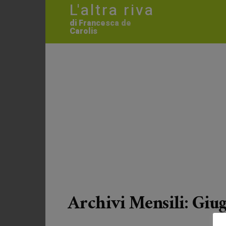
L'altra riva
di Francesca de
Carolis
Archivi Mensili: Giu