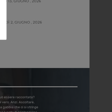
TO 13, GIUGNO , 2026
e…
EDÌ 2, GIUGNO , 2026
 può essere raccontata?
vero. Anzi. Ascoltare,
a gabbia che ci si stringe