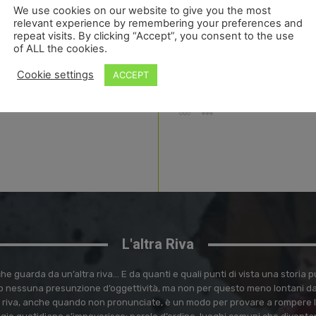
ADMIN
-
SABA
We use cookies on our website to give you the most
relevant experience by remembering your preferences and
TUTTI
repeat visits. By clicking “Accept”, you consent to the use
Primaver
of ALL the cookies.
ADMIN
-
MART
Cookie settings
ACCEPT
L'altra Riva
e guarda da un’altra riva… E da quanti e quali punti di vista una storia
 nessuna presunzione d’oggettività, ma non per questo meno lontani dal 
ra riva, anche quando non pronunciate, è un modo per provare a rompere l