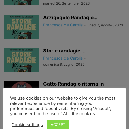
martedì 26, Settembre , 2023
Arzigogolo Randagio…
Francesca de Carolis
-
lunedì 7, Agosto , 2023
Storie randagie …
Francesca de Carolis
-
domenica 9, Luglio , 2023
Gatto Randagio ritorna in
strada…
Francesca de Carolis
-
We use cookies on our website to give you the most
relevant experience by remembering your
domenica 16, Maggio , 2021
preferences and repeat visits. By clicking “Accept”,
you consent to the use of ALL the cookies.
Racconti metropolitani, al tempo
delle mascherine…
Cookie settings
ACCEPT