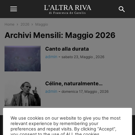
L'ALTRA RIVA
di Francesca de Carolis
Home
2026
Maggio
Archivi Mensili: Maggio 2026
Canto alla durata
admin
-
sabato 23, Maggio , 2026
Céline, naturalmente…
admin
-
domenica 17, Maggio , 2026
We use cookies on our website to give you the most
relevant experience by remembering your
preferences and repeat visits. By clicking “Accept”,
you consent to the use of ALL the cookies.