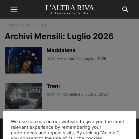
L'ALTRA RIVA
di Francesca de Carolis
Home
2026
Luglio
Archivi Mensili: Luglio 2026
Maddalena
admin
-
venerdì 24, Luglio , 2026
Treni
admin
-
domenica 5, Luglio , 2026
We use cookies on our website to give you the most
relevant experience by remembering your
preferences and repeat visits. By clicking “Accept”,
you consent to the use of ALL the cookies.