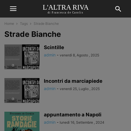
L'ALTRA RIVA
di Francesca de Carolis
Home
Tags
Strade Bianche
Strade Bianche
Scintille
admin
-
venerdì 8, Agosto , 2025
Incontri da marciapiede
admin
-
venerdì 25, Luglio , 2025
appuntamento a Napoli
admin
-
lunedì 16, Settembre , 2024