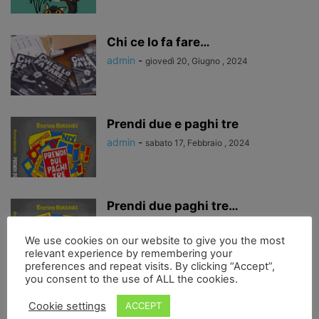
Chi ce lo fa fare…
admin
-
giovedì 20, Giugno , 2024
Prendi due e paghi tre
admin
-
sabato 17, Febbraio , 2024
Prendi due paghi tre…
Francesca de Carolis
-
We use cookies on our website to give you the most
sabato 6, Gennaio , 2024
relevant experience by remembering your
preferences and repeat visits. By clicking “Accept”,
you consent to the use of ALL the cookies.
Ancora sul Gatto Randagio…
risposte ad alcune domande…
Cookie settings
ACCEPT