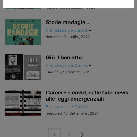
Francesca de Carolis
-
martedì 26, Settembre , 2023
Storie randagie …
Francesca de Carolis
-
domenica 9, Luglio , 2023
Giù il berretto
Francesca de Carolis
-
lunedì 27, Settembre , 2021
Carcere e covid, dalle fake news
alle leggi emergenziali
Francesca de Carolis
-
mercoledì 15, Settembre , 2021
1
2