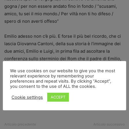
gogna / per non essere andato fino in fondo / “scusami,
amico, tu sei il mio mondo./ Per viltà non ti ho difeso /
spero di non averti offeso”
Emilio adesso non c’è più. E forse il più bel ricordo, che ci
lascia Giovanna Cantoni, della sua storia è l’immagine dei
due amici, Emilio e Luigi, in prima fila ad ascoltare la
conferenza sullo sterminio dei Rom che il padre di Emilio,
per rimediare alla grande delusione dei due ragazzi, ha
We use cookies on our website to give you the most
organizzato nel suo paese.
relevant experience by remembering your
preferences and repeat visits. By clicking “Accept”,
you consent to the use of ALL the cookies.
Cookie settings
ACCEPT
Articolo precedente
Articolo successivo