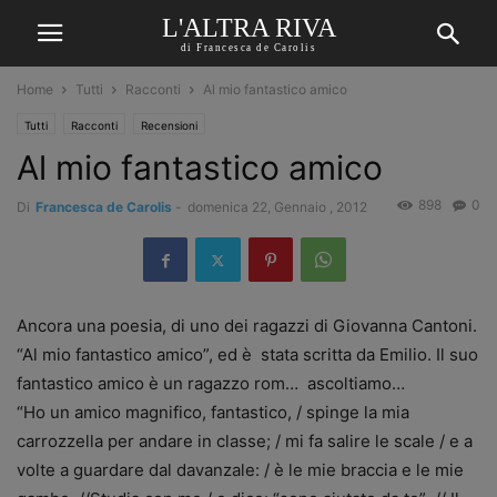
L'ALTRA RIVA
di Francesca de Carolis
Home
Tutti
Racconti
Al mio fantastico amico
Tutti
Racconti
Recensioni
Al mio fantastico amico
898
0
Di
Francesca de Carolis
-
domenica 22, Gennaio , 2012
Ancora una poesia, di uno dei ragazzi di Giovanna Cantoni.
“Al mio fantastico amico”, ed è stata scritta da Emilio. Il suo
fantastico amico è un ragazzo rom… ascoltiamo…
“Ho un amico magnifico, fantastico, / spinge la mia
carrozzella per andare in classe; / mi fa salire le scale / e a
volte a guardare dal davanzale: / è le mie braccia e le mie