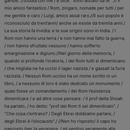
gambe. //Studia con me / e dice: “sono aiutato da te” .// Il
mio amico fantastico / Rom, zingaro, nomade per tutti / per
me gentile e caro / Luigi, amico assai raro.//Il suo popolo è
riconosciuto da trent’anni/ anche se esiste da tremila anni./
La sua storia fa invidia: e le sue origini sono in India. / I
Rom non hanno una terra / e non hanno mai fatto la guerra,
/ non hanno sfruttato nessuno / hanno sofferto
emarginazione e digiuno.//Nel giorno della memoria, /
quando si profonde l’oratoria, / dei Rom tutti si dimenticano
/ che migliaia ne ha uccisi il lager nazista / e gassati la furia
razzista. / Nessun Rom ucciso ha un nome scritto in un
libro, / a nessuno di loro è stato dedicato un monumento /
quasi fosse un comandamento / dei Rom l’esistenza
dimenticare / e ad altre cose pensare. / Il prof della Shoah
ha parlato, / ho detto: “prof dei Rom ti sei dimenticato”. /
“Che cosa c’entrano? / Degli Ebrei dobbiamo parlare, /
degli Ebrei è l’olocausto”./ //Non ho risposto/ il capo ho
nascosto /per la vergogna, / mi sentivo veramente alla