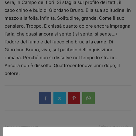
sera, in Campo dei fiori. Si staglia sul profilo dei tetti, il
capo chino e buio di Giordano Bruno. E la sua solitudine, in
mezzo alla folla, infinita. Solitudine, grande. Come il suo
pensiero. Troppo. E chissà quanto dolore ancora impregna
l’aria, che quasi ancora si sente ( si sente, si sente…)
l’odore del fumo e del fuoco che brucia la carne. Di
Giordano Bruno, vivo, sul patibolo dell’Inquisizione
romana. Perché non si dissolve nel tempo lo strazio.
Ancora non è dissolto. Quattrocentonove anni dopo, il
dolore.
Articolo precedente
Articolo successivo
Felicità, dunque -5
Felicità, dunque – 6