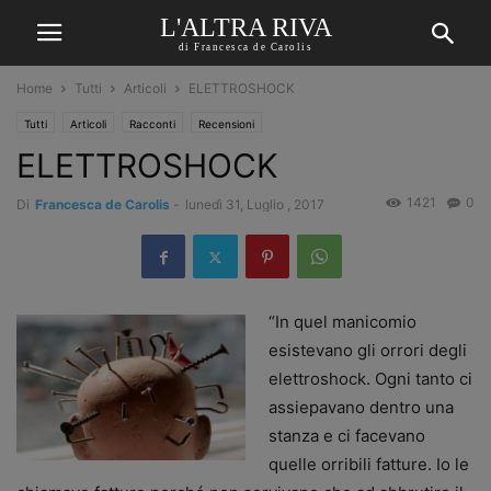
L'ALTRA RIVA
di Francesca de Carolis
Home
Tutti
Articoli
ELETTROSHOCK
Tutti
Articoli
Racconti
Recensioni
ELETTROSHOCK
1421
0
Di
Francesca de Carolis
-
lunedì 31, Luglio , 2017
“In quel manicomio
esistevano gli orrori degli
elettroshock. Ogni tanto ci
assiepavano dentro una
stanza e ci facevano
quelle orribili fatture. Io le