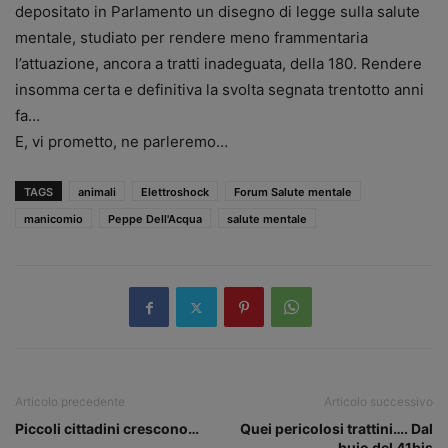
depositato in Parlamento un disegno di legge sulla salute
mentale, studiato per rendere meno frammentaria
l’attuazione, ancora a tratti inadeguata, della 180. Rendere
insomma certa e definitiva la svolta segnata trentotto anni
fa…
E, vi prometto, ne parleremo…
TAGS
animali
Elettroshock
Forum Salute mentale
manicomio
Peppe Dell'Acqua
salute mentale
Articolo precedente
Articolo successivo
Piccoli cittadini crescono…
Quei pericolosi trattini…. Dal
buio del 41bis