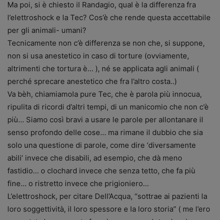
Ma poi, si è chiesto il Randagio, qual è la differenza fra
l’elettroshock e la Tec? Cos’è che rende questa accettabile
per gli animali- umani?
Tecnicamente non c’è differenza se non che, si suppone,
non si usa anestetico in caso di torture (ovviamente,
altrimenti che tortura è… ), né se applicata agli animali (
perché sprecare anestetico che fra l’altro costa..)
Va bèh, chiamiamola pure Tec, che è parola più innocua,
ripulita di ricordi d’altri tempi, di un manicomio che non c’è
più… Siamo così bravi a usare le parole per allontanare il
senso profondo delle cose… ma rimane il dubbio che sia
solo una questione di parole, come dire ‘diversamente
abili’ invece che disabili, ad esempio, che dà meno
fastidio… o clochard invece che senza tetto, che fa più
fine… o ristretto invece che prigioniero…
L’elettroshock, per citare Dell’Acqua, “sottrae ai pazienti la
loro soggettività, il loro spessore e la loro storia” ( me l’ero