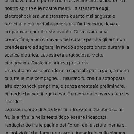
chiamavo fatture perché non servivano che ad abbrutire il
nostro spirito e le nostre menti. La stanzetta degli
elettroshock era una stanzetta quanto mai angusta e
terribile; e più terribile ancora era l’anticamera, dove ci
preparavano per il triste evento. Ci facevano una
premorfina, e poi ci davano del curaro perché gli arti non
prendessero ad agitarsi in modo sproporzionato durante la
scarica elettrica. L’attesa era angosciosa. Molte
piangevano. Qualcuna orinava per terra.
Una volta arrivai a prendere la caposala per la gola, a nome
di tutte le mie compagne. Il risultato fu che fui sottoposta
all’elettroshock per prima, e senza anestesia preliminare,
di modo che sentii ogni cosa. E ancora ne conservo l’atroce
ricordo”.
L’atroce ricordo di Alda Merini, ritrovato in Salute ok… mi
frulla e rifrulla nella testa dopo essere incappata,
randagiando fra le pagine del Forum della salute mentale,
in ‘notiziole’ che forse non avrete incontrato sulla stampa