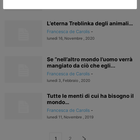
martedì 17, Novembre , 2020
L’eterna Treblinka degli animali…
Francesca de Carolis
-
lunedì 16, Novembre , 2020
Se “nell’altro mondo l’uomo verrà
mangiato da ciò che egli...
Francesca de Carolis
-
lunedì 3, Febbraio , 2020
Tutte le menti di cui ha bisogno il
mondo…
Francesca de Carolis
-
lunedì 11, Novembre , 2019
1
2