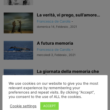
La verità, vi prego, sull’amore…
Francesca de Carolis
-
domenica 14, Febbraio , 2021
A futura memoria
Francesca de Carolis
-
mercoledì 3, Febbraio , 2021
La giornata della memoria che
verrà
Francesca de Carolis
-
We use cookies on our website to give you the most
relevant experience by remembering your
lunedì 1, Febbraio , 2021
preferences and repeat visits. By clicking “Accept”,
you consent to the use of ALL the cookies.
Da animali a dei….
Cookie settings
ACCEPT
Francesca de Carolis
-