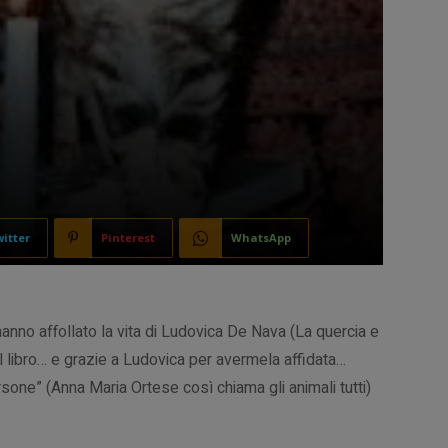
itter
Pinterest
WhatsApp
 hanno affollato la vita di Ludovica De Nava (La quercia e
al libro… e grazie a Ludovica per avermela affidata…
one” (Anna Maria Ortese così chiama gli animali tutti)