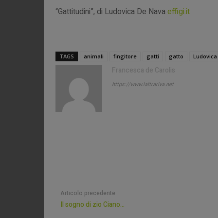
“Gattitudini”, di Ludovica De Nava
effigi.it
TAGS
animali
fingitore
gatti
gatto
Ludovica
Francesca de Carolis
https://www.laltrariva.net
Articolo precedente
Il sogno di zio Ciano…