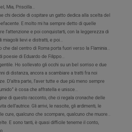
l, Mia, Priscilla…
e chi decide di ospitare un gatto dedica alla scelta del
facente. E molto mi ha sempre detto di quelle
are l’attenzione e poi conquistarti, con la leggerezza di
iagolii lievi e distratti, e poi…
o che dal centro di Roma porta fuori verso la Flaminia…
 di poesie di Eduardo de Filippo…
gentile. Ho sollevato gli occhi su un bel sorriso e due
ni di distanza, ancora a scambiare a tratti fra noi
ze. D’altra parte, l’aver tutte e due più meno sempre
 umido” è cosa che affratella e unisce…
gine di questo racconto, che ci regala cronache delle
a dell’autrice. Gli arrivi, le nascite, gli ardimenti, le
ttie, le cure, qualcuno che scompare, qualcuno che muore…
te. E sono tanti, è quasi difficile tenerne il conto,
ro…