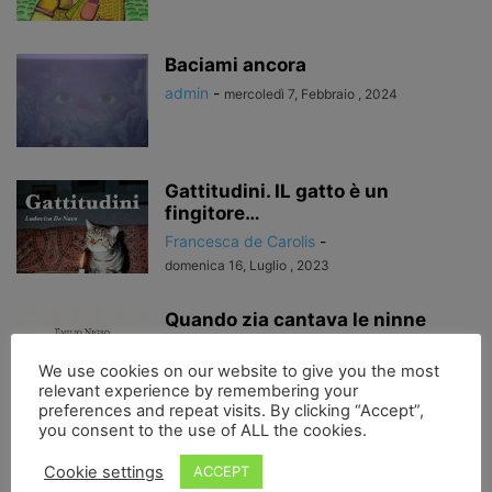
Baciami ancora
admin
-
mercoledì 7, Febbraio , 2024
Gattitudini. IL gatto è un
fingitore…
Francesca de Carolis
-
domenica 16, Luglio , 2023
Quando zia cantava le ninne
Francesca de Carolis
-
We use cookies on our website to give you the most
sabato 11, Marzo , 2023
relevant experience by remembering your
preferences and repeat visits. By clicking “Accept”,
you consent to the use of ALL the cookies.
L’arte tra bocca e cibo, peso
corporeo e peso della parola....
Cookie settings
ACCEPT