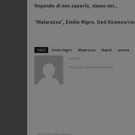
fingendo di non saperlo, siamo noi…
“Malarazza”, Emilio Nigro. Qed Kòsmos/ra
TAGS
Emilio Nigro
Malarazza
Napoli
poesia
admin
http://fdc.ilcontemporaneo.it
Articolo precedente