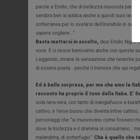
parole a Emilio, che di bellezza nascosta parla in
sembra ben si addica anche a questi suoi raccon
sotterranea per lo svelarsi dell’invisibile in segni
sapere cogliere…”
Basta mettersi in ascolto,
dice Emilio Nigro 
voce. E ci riesce benissimo anche con questa su
Leggendo, rimane la sensazione che neanche per 
di essere poeta… perché il tremore che qui regal
Ed è bella sorpresa, per me che amo le fia
racconto ha proprio il tono della fiaba. E’ f
sola nera nera, con tanto di mangiafuoco e burattin
cattivo, e l’eroe buono che diventa infine cattiv
personaggi che “si muovevano come fossero mossi 
dove la tristezza e il dramma si consumano… ment
malandrina, di sotterfugio”.
Che è quello che ta