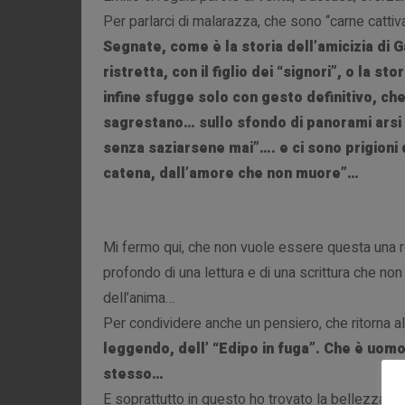
Per parlarci di malarazza, che sono “carne cattiva,
Segnate, come è la storia dell’amicizia di 
ristretta, con il figlio dei “signori”, o la st
infine sfugge solo con gesto definitivo, che 
sagrestano… sullo sfondo di panorami arsi 
senza saziarsene mai”…. e ci sono prigioni d
catena, dall’amore che non muore”…
Mi fermo qui, che non vuole essere questa una r
profondo di una lettura e di una scrittura che non f
dell’anima…
Per condividere anche un pensiero, che ritorna al
leggendo, dell’ “Edipo in fuga”. Che è uomo
stesso…
E soprattutto in questo ho trovato la bellezza d