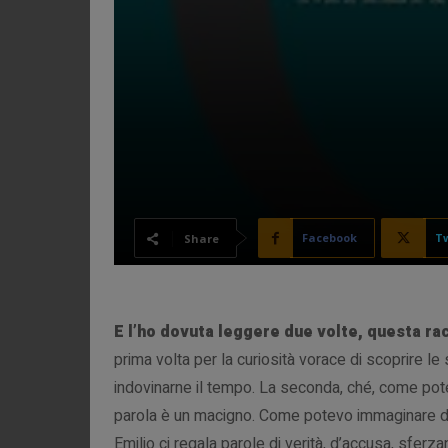
Facebook
Tw
Share
E l’ho dovuta leggere due volte, questa racc
prima volta per la curiosità vorace di scoprire le 
indovinarne il tempo. La seconda, ché, come pote
parola è un macigno. Come potevo immaginare dop
Emilio ci regala parole di verità, d’accusa, sferza