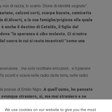
 non di razza, lo scarto. Storie di identità segnate”.
Gaetano, calzoni corti, scarpe bucate, camicetta
oria di Alcerti, e la sua famiglia/prigione alla quale
è anche il destino di Cataldo, il figlio del
dove “la speranza è cibo molesto. Ci si nutre
el cuore in cui si resta incastrati “come una
ecensione… ma solo restituire emozioni… e il piacere
a sconti e scava nelle radici della terra, nelle radici
le poesie di Emilio Nigro.
A quell’uomo, ho pensato
 ovunque straniero, sì, ma mai straniero a se
We use cookies on our website to give you the most
i “Malarazza”.
Ed è bellezza sotterrane
a… rubo le