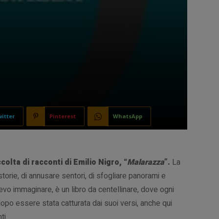
itter
Pinterest
WhatsApp
olta di racconti di Emilio Nigro, “
Malarazza
”.
La
storie, di annusare sentori, di sfogliare panorami e
vo immaginare, è un libro da centellinare, dove ogni
o essere stata catturata dai suoi versi, anche qui
nti…