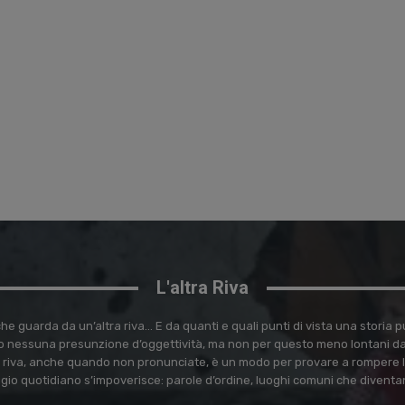
L'altra Riva
e guarda da un’altra riva… E da quanti e quali punti di vista una storia
 nessuna presunzione d’oggettività, ma non per questo meno lontani dal 
ra riva, anche quando non pronunciate, è un modo per provare a rompere l
ggio quotidiano s’impoverisce: parole d’ordine, luoghi comuni che diventa