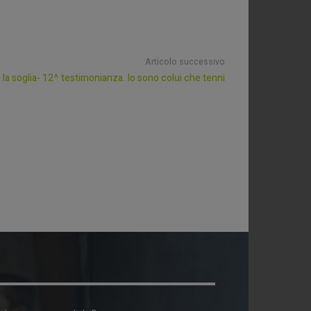
Articolo successivo
 la soglia- 12^ testimonianza. Io sono colui che tenni