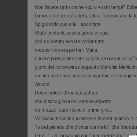
Non l’avete fatto anche voi, ai vostri tempi? Ebben
famoso della nostra letteratura, “raccontano la lo
Spigolando qua e là… ascoltate:
State contenti, umana gente al quia;
ché se potuto aveste veder tutto,
mestier non era partorir Maria
Lucia è particolarmente colpita da questi versi “
giorni del coronavirus, appunta Stefania Menico
monito dantesco contro la superbia della ragione è
Ancora…
Dolce colore d’oriental zaffiro
che s’accoglieva nel sereno aspetto
de mezzo, puro insino al primo giro…
Versi che riescono a calmare Andrea quando le
“io bel pianeta che d’amar conforta”, che “mostr
terra…”. Un linguaggio che “urla liberazione” e lo f