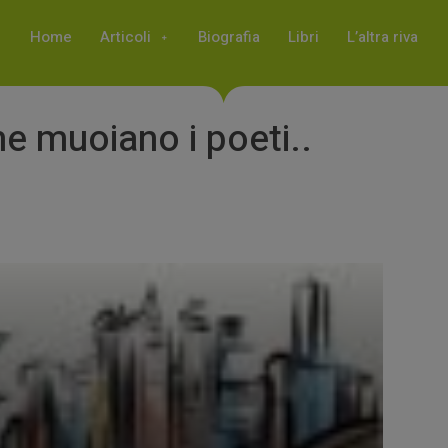
Home
Articoli
Biografia
Libri
L’altra riva
 muoiano i poeti..