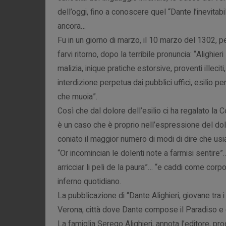
dell’oggi, fino a conoscere quel “Dante l’inevita
ancora…
Fu in un giorno di marzo, il 10 marzo del 1302, pe
farvi ritorno, dopo la terribile pronuncia: “Alighie
malizia, inique pratiche estorsive, proventi illecit
interdizione perpetua dai pubblici uffici, esilio p
che muoia”.
Così che dal dolore dell’esilio ci ha regalato la 
è un caso che è proprio nell’espressione del do
coniato il maggior numero di modi di dire che us
“Or incomincian le dolenti note a farmisi sentire”…
arricciar li peli de la paura”… “e caddi come co
inferno quotidiano.
La pubblicazione di “Dante Alighieri, giovane tra 
Verona, città dove Dante compose il Paradiso e dov
La famiglia Serego Alighieri, annota l’editore, prod