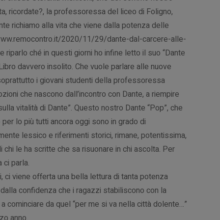
, ricordate?, la professoressa del liceo di Foligno,
nte richiamo alla vita che viene dalla potenza delle
/www.remocontro.it/2020/11/29/dante-dal-carcere-alle-
iparlo ché in questi giorni ho infine letto il suo “Dante
. Libro davvero insolito. Che vuole parlare alle nuove
soprattutto i giovani studenti della professoressa
mozioni che nascono dall’incontro con Dante, a riempire
sulla vitalità di Dante”. Questo nostro Dante “Pop”, che
per lo più tutti ancora oggi sono in grado di
te lessico e riferimenti storici, rimane, potentissima,
 chi le ha scritte che sa risuonare in chi ascolta. Per
ci parla.
 ci viene offerta una bella lettura di tanta potenza
 dalla confidenza che i ragazzi stabiliscono con la
a cominciare da quel “per me si va nella città dolente…”
rzo anno.