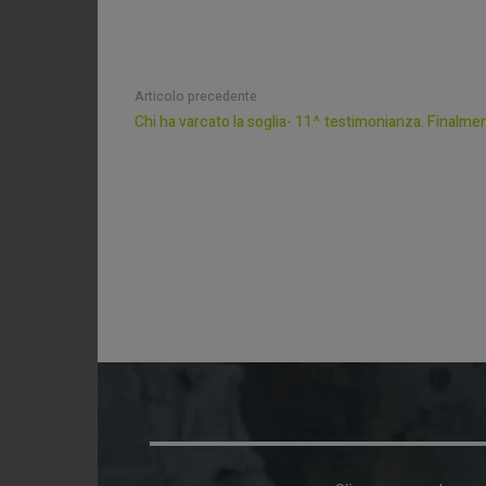
Articolo precedente
Chi ha varcato la soglia- 11^ testimonianza. Finalmen