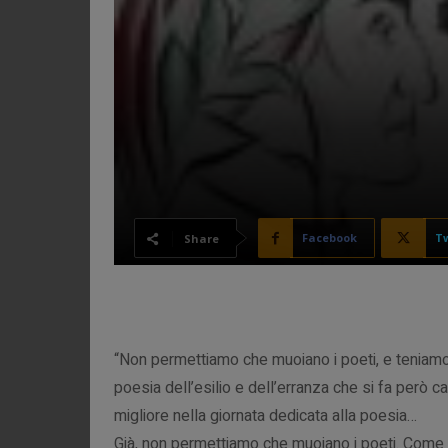
Facebook
Tw
Share
“Non permettiamo che muoiano i poeti, e teniamo 
poesia dell’esilio e dell’erranza che si fa però ca
migliore nella giornata dedicata alla poesia…
Già, non permettiamo che muoiano i poeti. Come