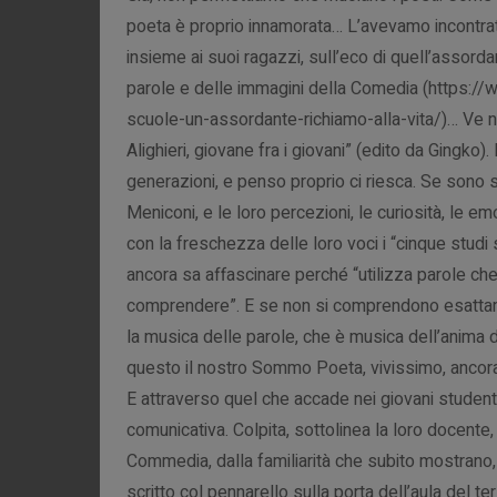
poeta è proprio innamorata… L’avevamo incontrata
insieme ai suoi ragazzi, sull’eco di quell’assorda
parole e delle immagini della Comedia (https:/
scuole-un-assordante-richiamo-alla-vita/)… Ve ne r
Alighieri, giovane fra i giovani” (edito da Gingko)
generazioni, e penso proprio ci riesca. Se sono 
Meniconi, e le loro percezioni, le curiosità, le e
con la freschezza delle loro voci i “cinque studi 
ancora sa affascinare perché “utilizza parole che 
comprendere”. E se non si comprendono esattamen
la musica delle parole, che è musica dell’anima di
questo il nostro Sommo Poeta, vivissimo, ancora 
E attraverso quel che accade nei giovani studenti,
comunicativa. Colpita, sottolinea la loro docente,
Commedia, dalla familiarità che subito mostrano, 
scritto col pennarello sulla porta dell’aula del te