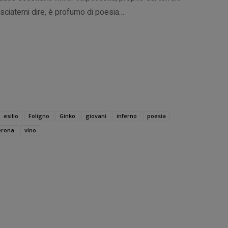
lasciatemi dire, è profumo di poesia…
esilio
Foligno
Ginko
giovani
inferno
poesia
erona
vino