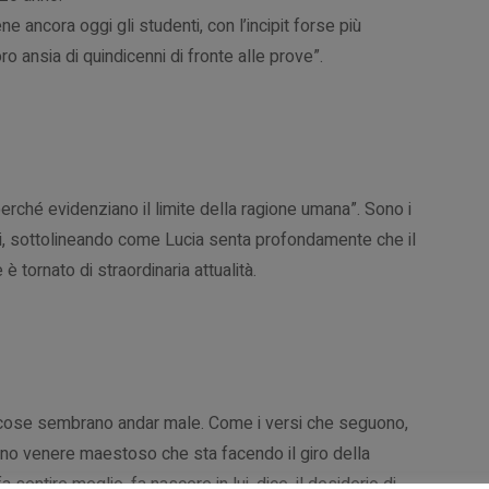
e ancora oggi gli studenti, con l’incipit forse più
ro ansia di quindicenni di fronte alle prove”.
perché evidenziano il limite della ragione umana”. Sono i
ni, sottolineando come Lucia senta profondamente che il
 tornato di straordinaria attualità.
 cose sembrano andar male. Come i versi che seguono,
ano venere maestoso che sta facendo il giro della
a sentire meglio, fa nascere in lui, dice, il desiderio di