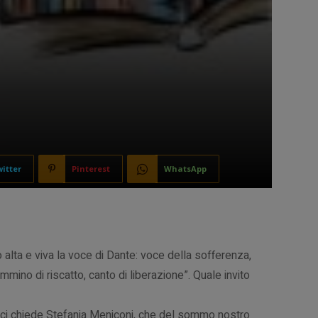
itter
Pinterest
WhatsApp
alta e viva la voce di Dante: voce della sofferenza,
mmino di riscatto, canto di liberazione”. Quale invito
 ci chiede Stefania Meniconi, che del sommo nostro