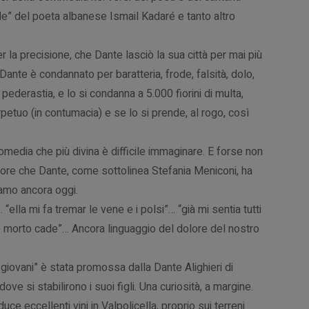
bile” del poeta albanese Ismail Kadaré e tanto altro
r la precisione, che Dante lasciò la sua città per mai più
ri Dante è condannato per baratteria, frode, falsità, dolo,
i, pederastia, e lo si condanna a 5.000 fiorini di multa,
erpetuo (in contumacia) e se lo si prende, al rogo, così
Comedia che più divina è difficile immaginare. E forse non
lore che Dante, come sottolinea Stefania Meniconi, ha
iamo ancora oggi.
 “ella mi fa tremar le vene e i polsi”… “già mi sentia tutti
rpo morto cade”… Ancora linguaggio del dolore del nostro
i giovani” è stata promossa dalla Dante Alighieri di
e si stabilirono i suoi figli. Una curiosità, a margine.
uce eccellenti vini in Valpolicella, proprio sui terreni