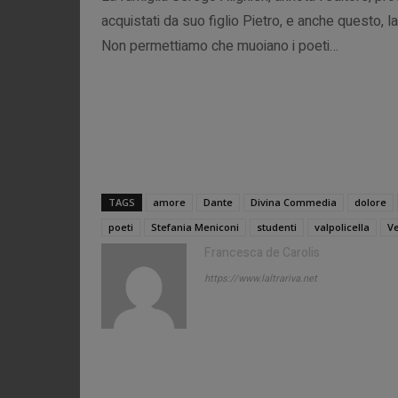
acquistati da suo figlio Pietro, e anche questo, 
Non permettiamo che muoiano i poeti…
TAGS
amore
Dante
Divina Commedia
dolore
poeti
Stefania Meniconi
studenti
valpolicella
V
Francesca de Carolis
https://www.laltrariva.net