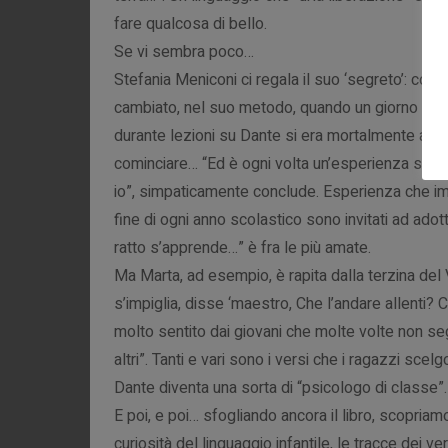
fare qualcosa di bello.
Se vi sembra poco…
Stefania Meniconi ci regala il suo ‘segreto’: com
cambiato, nel suo metodo, quando un giorno un ra
durante lezioni su Dante si era mortalmente annoia
cominciare… “Ed è ogni volta un’esperienza stra
io”, simpaticamente conclude. Esperienza che imm
fine di ogni anno scolastico sono invitati ad adott
ratto s’apprende…” è fra le più amate.
Ma Marta, ad esempio, è rapita dalla terzina del 
s’impiglia, disse ‘maestro, Che l’andare allenti? Ch
molto sentito dai giovani che molte volte non se
altri”. Tanti e vari sono i versi che i ragazzi sc
Dante diventa una sorta di “psicologo di classe”.
E poi, e poi… sfogliando ancora il libro, scopriam
curiosità del linguaggio infantile, le tracce dei v