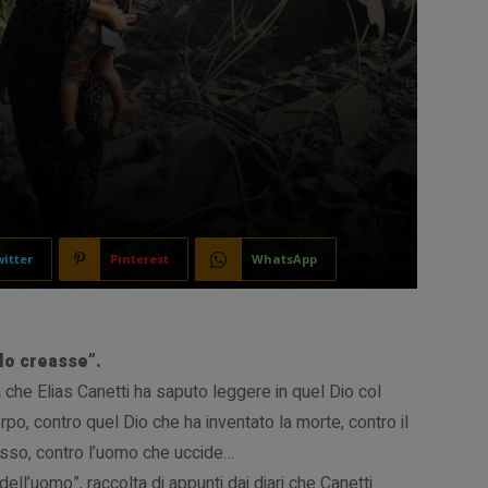
itter
Pinterest
WhatsApp
 lo creasse”.
 che Elias Canetti ha saputo leggere in quel Dio col
orpo, contro quel Dio che ha inventato la morte, contro il
tesso, contro l’uomo che uccide…
dell’uomo”, raccolta di appunti dai diari che Canetti