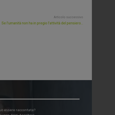
Articolo successivo
Se l’umanità non ha in pregio l’attività del pensiero…
 può essere raccontata?