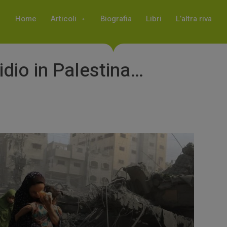
Home
Articoli
Biografia
Libri
L’altra riva
dio in Palestina…