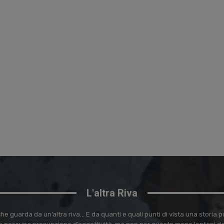
L'altra Riva
e guarda da un’altra riva… E da quanti e quali punti di vista una storia