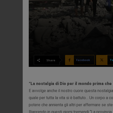
Facebook
Tw
Share
“La nostalgia di Dio per il mondo prima che
E avvolge anche il nostro cuore questa nostalgia
quale per tutta la vita si è battuto… Un corpo a c
potere che annienta gli altri per affermare se s
Riaprendo in questi giorni tremendi “La provincia 