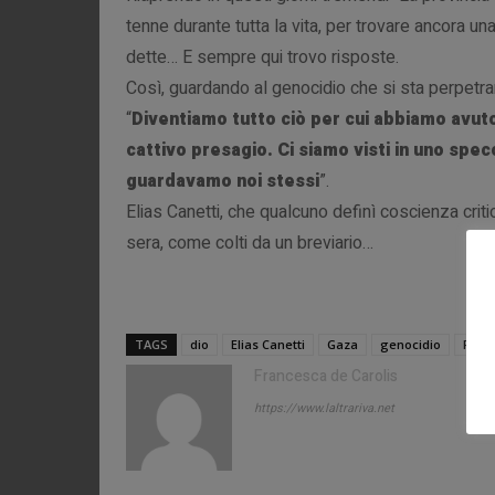
tenne durante tutta la vita, per trovare ancora una
dette… E sempre qui trovo risposte.
Così, guardando al genocidio che si sta perpetr
“
Diventiamo tutto ciò per cui abbiamo avuto
cattivo presagio. Ci siamo visti in uno sp
guardavamo noi stessi
”.
Elias Canetti, che qualcuno definì coscienza criti
sera, come colti da un breviario…
TAGS
dio
Elias Canetti
Gaza
genocidio
Pales
Francesca de Carolis
https://www.laltrariva.net