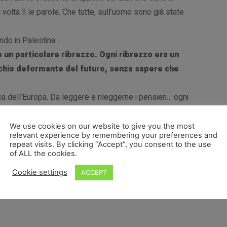
 volta lì le parole. Che tutte, sull’uomo sono già state
ando in Palestina…
 un particolare ribrezzo. Ogni ribrezzo era un
ecchio deformante del futuro, senza sapere che
ca dell’Europa. Da leggere e rileggerne i pensieri… ogni
We use cookies on our website to give you the most
relevant experience by remembering your preferences and
repeat visits. By clicking “Accept”, you consent to the use
of ALL the cookies.
tina
Cookie settings
ACCEPT