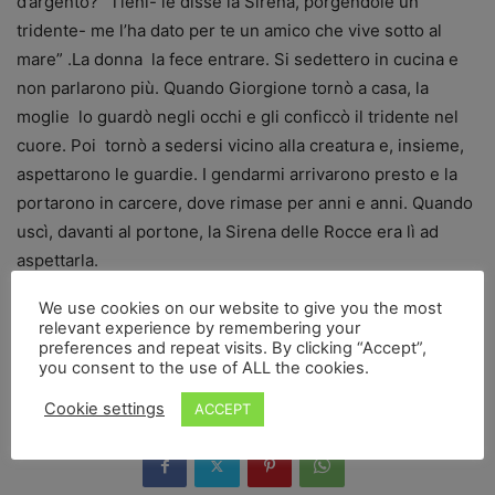
d’argento? “Tieni- le disse la Sirena, porgendole un
tridente-
me l’ha dato per te un
amico che vive sotto al
mare” .La donna
la fece entrare. Si sedettero in cucina e
non
parlarono più.
Quando Giorgione
tornò a casa, la
moglie
lo guardò negli occhi e gli conficcò il tridente nel
cuore. Poi
tornò a sedersi vicino alla creatura e, insieme,
aspettarono le guardie. I gendarmi arrivarono presto e la
portarono in carcere, dove rimase per anni e anni. Quando
uscì, davanti al portone, la Sirena delle Rocce era lì ad
aspettarla.
We use cookies on our website to give you the most
Nota:
La Sirena delle Rocce e’ una mia invenzione.
relevant experience by remembering your
Angelica -che non si chiama così- l’ho conosciuta
preferences and repeat visits. By clicking “Accept”,
you consent to the use of ALL the cookies.
veramente. Daniela Morandini
Cookie settings
ACCEPT