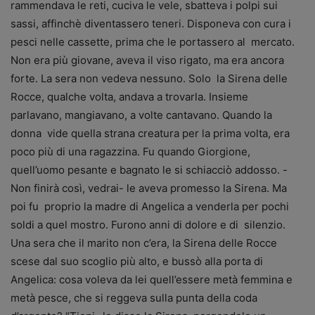
rammendava le reti, cuciva le vele, sbatteva i polpi sui
sassi, affinchè diventassero teneri. Disponeva con cura i
pesci nelle cassette, prima che le portassero al
mercato.
Non era più giovane, aveva il viso rigato, ma era ancora
forte. La sera non vedeva nessuno. Solo
la Sirena delle
Rocce, qualche volta, andava a trovarla. Insieme
parlavano, mangiavano, a volte cantavano. Quando la
donna
vide quella
strana creatura per la prima volta,
era
poco più di una ragazzina. Fu quando Giorgione,
quell’uomo
pesante e bagnato le si
schiacciò addosso. -
Non finirà così, vedrai- le aveva promesso la Sirena. Ma
poi fu
proprio la madre di Angelica a venderla per pochi
soldi a quel mostro. Furono anni di dolore e di
silenzio.
Una sera che il marito non c’era,
la Sirena delle Rocce
scese dal suo scoglio più alto, e bussò alla porta di
Angelica: cosa voleva da lei quell’essere
metà femmina
e
metà
pesce, che si reggeva sulla punta
della coda