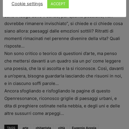
Ancora parlando di questi suoi lavori, Azzola, pensando
Cookie settings
ACCEPT
che “mi possano liberare da ogni apparato concettuale, e
sono il luogo dove il senso, per quanto possibile, non
dovrebbe rimanere invischiato”, si chiede e ci chiede cosa
siano allora: paesaggi dalle emozioni sottili? Ritratti di
momenti rimacinati nel perenne divenire della vita? Quali
risposte…
Non sono critico o teorico di questioni d’arte, ma penso
che mettersi davanti a un quadro sia un po’ come leggere
una poesia, che la si ascolta e la si riconosce. Così, davanti
a un’opera, bisogna guardarla lasciando che risuoni in noi,
e in ciascuno soffi parole…
Ancora sfogliando e risfogliando le pagine di questo
Openresonance, riconosco griglie di paesaggi urbani, e
dita di preghiere ostinate nella nebbia, e degli uni e delle
altre sussurri come arpeggi…
TAGS
arte
chitarrista
città
Eugenio Azzola