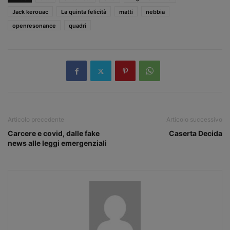
Jack kerouac
La quinta felicità
matti
nebbia
openresonance
quadri
Articolo precedente
Articolo successivo
Carcere e covid, dalle fake
Caserta Decida
news alle leggi emergenziali