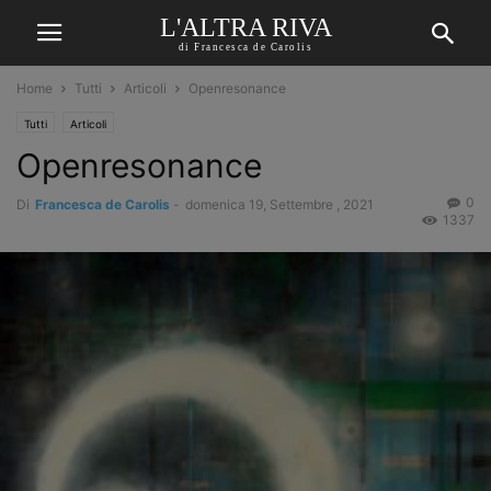
L'ALTRA RIVA
di Francesca de Carolis
Home
Tutti
Articoli
Openresonance
Tutti
Articoli
Openresonance
0
Di
Francesca de Carolis
-
domenica 19, Settembre , 2021
1337