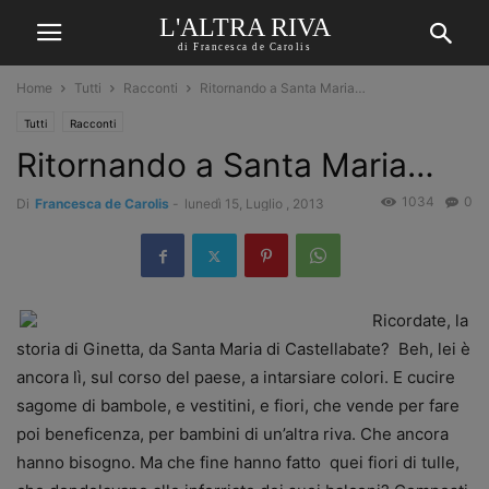
L'ALTRA RIVA
di Francesca de Carolis
Home
Tutti
Racconti
Ritornando a Santa Maria…
Tutti
Racconti
Ritornando a Santa Maria…
1034
0
Di
Francesca de Carolis
-
lunedì 15, Luglio , 2013
Ricor
date, la
storia di Ginetta, da Santa Maria di Castellabate? Beh, lei è
ancora lì, sul corso del paese, a intarsiare colori. E cucire
sagome di bambole, e vestitini, e fiori, che vende per fare
poi beneficenza, per bambini di un’altra riva. Che ancora
hanno bisogno. Ma che fine hanno fatto quei fiori di tulle,