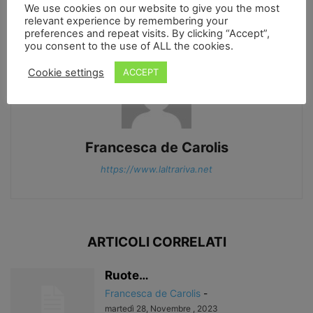
Anche le fate hanno il tablet…
dieci minuti per la libertà
We use cookies on our website to give you the most
relevant experience by remembering your
preferences and repeat visits. By clicking “Accept”,
you consent to the use of ALL the cookies.
Cookie settings
ACCEPT
Francesca de Carolis
https://www.laltrariva.net
ARTICOLI CORRELATI
Ruote…
Francesca de Carolis
-
martedì 28, Novembre , 2023