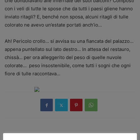
che dondolavano alle inferriate dei suoi balconi? Composti
con i veli di tutte le spose che da tutti i paesi gliene hanno
inviato ritagli? E, benché non sposa, alcuni ritagli di tulle
colorato ne avevo un’estate portati anch’io…
Ah! Pericolo crollo… si avvisa su una fiancata del palazzo…
appena puntellato sul lato destro… In attesa del restauro,
chissà… per ora alleggerito del peso di quelle nuvole
colorate… peso insostenibile, come tutti i sogni che ogni
fiore di tulle raccontava…
Articolo precedente
Articolo successivo