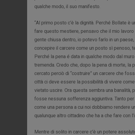
qualche modo, il suo manifesto.
“Al primo posto c’è la dignità. Perché Bollate è 
fare questo mestiere, pensavo che il mio lavoro 
gente chiusa dentro, io potevo farlo in un paese, 
concepire il carcere come un posto sì penoso, terr
Perché la pena é data in qualche modo dal muro di
tremenda. Credo che, dopo la pena di morte, la pen
cercato perciò di “costruire” un carcere che foss
città ci deve essere la possibilità di vivere come
vietato uscire.
Ora questa sembra una banalità, p
fosse nessuna sofferenza aggiuntiva. Tanto per 
come una persona a cui noi dobbiamo rendere un
qualunque altro cittadino che ha a che fare con l’
Mentre di solito in carcere c’è un potere assolut