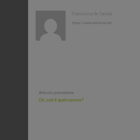
Francesca de Carolis
https://www.laltrariva.net
Articolo precedente
Oh, cos’è quel rumore?