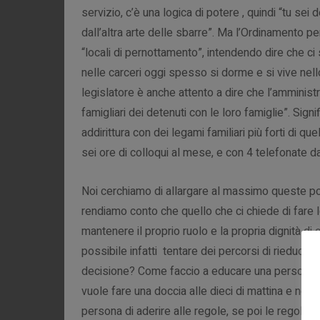
servizio, c’è una logica di potere , quindi “tu se
dall’altra arte delle sbarre”. Ma l’Ordinamento pe
“locali di pernottamento”, intendendo dire che ci 
nelle carceri oggi spesso si dorme e si vive nello
legislatore è anche attento a dire che l’amministr
famigliari dei detenuti con le loro famiglie”. Sig
addirittura con dei legami familiari più forti di qu
sei ore di colloqui al mese, e con 4 telefonate d
Noi cerchiamo di allargare al massimo queste po
rendiamo conto che quello che ci chiede di fare 
mantenere il proprio ruolo e la propria dignità di 
possibile infatti tentare dei percorsi di rieducaz
decisione? Come faccio a educare una persona,
vuole fare una doccia alle dieci di mattina e non 
persona di aderire alle regole, se poi le regole