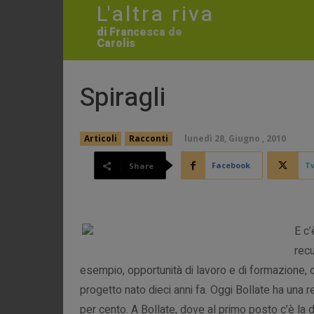
L'altra riva
di Francesca de
Carolis
Spiragli
lunedì 28, Giugno , 2010
Articoli
Racconti
Facebook
Tw
Share
E c’
recu
esempio, opportunità di lavoro e di formazione, c
progetto nato dieci anni fa. Oggi Bollate ha una 
per cento. A Bollate, dove al primo posto c’è la di