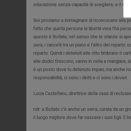
educazione senza capacità di scegliere, e il car
Noi proviamo a immaginare di riconoscere alla per
fatto che quella persona la libertà vera l’ha per
questo è Bollate, nel senso che le stanze si apron
sera, i cancelli tra un piano e l’altro del reparto s
reparto. Quindi i detenuti alle otto timbrano il car
alle dodici finiscono, vanno in cella a mangiare, a
è un posto dove tu detenuto impari, ma anche no
responsabilità, ci sono i diritti e ci sono i doveri.
Lucia Castellano, direttrice della casa di reclusio
ndr: a Bollate c’è anche un serra, curata da un g
il luogo migliore dove far nascere i suoi figli. E