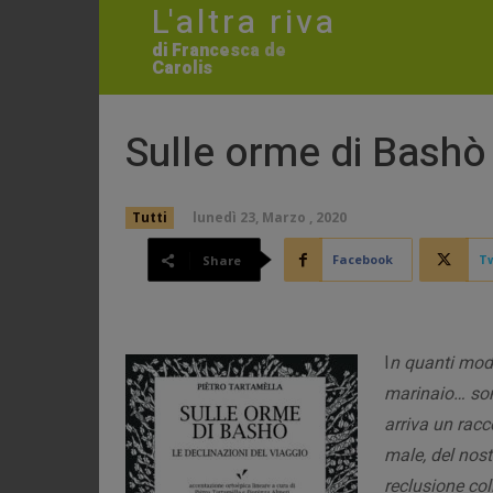
L'altra riva
di Francesca de
Carolis
Sulle orme di Bashò
lunedì 23, Marzo , 2020
Tutti
Facebook
Tw
Share
I
n quanti modi
marinaio… son
arriva un racc
male, del nost
reclusione col