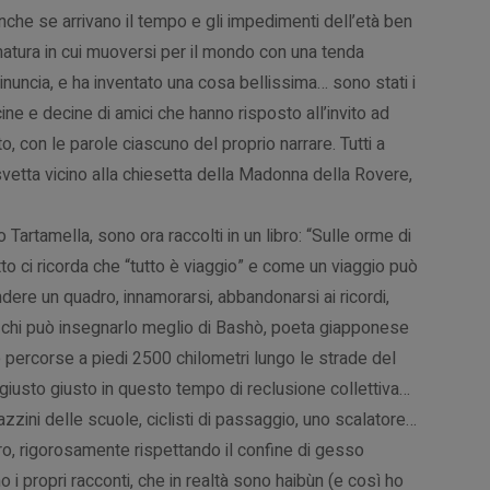
nche se arrivano il tempo e gli impedimenti dell’età ben
atura in cui muoversi per il mondo con una tenda
inuncia, e ha inventato una cosa bellissima… sono stati i
ecine e decine di amici che hanno risposto all’invito ad
o, con le parole ciascuno del proprio narrare. Tutti a
e svetta vicino alla chiesetta della Madonna della Rovere,
ro Tartamella, sono ora raccolti in un libro: “Sulle orme di
tto ci ricorda che “tutto è viaggio” e come un viaggio può
dere un quadro, innamorarsi, abbandonarsi ai ricordi,
E chi può insegnarlo meglio di Bashò, poeta giapponese
 percorse a piedi 2500 chilometri lungo le strade del
 giusto giusto in questo tempo di reclusione collettiva…
zini delle scuole, ciclisti di passaggio, uno scalatore…
etro, rigorosamente rispettando il confine di gesso
o i propri racconti, che in realtà sono haibùn (e così ho