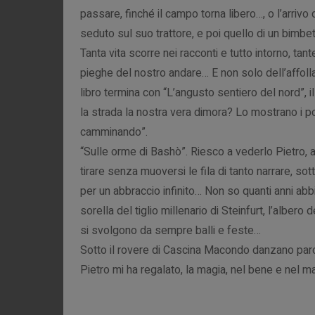
passare, finché il campo torna libero…, o l’arrivo
seduto sul suo trattore, e poi quello di un bimbet
Tanta vita scorre nei racconti e tutto intorno, ta
pieghe del nostro andare… E non solo dell’affoll
libro termina con “L’angusto sentiero del nord”, 
la strada la nostra vera dimora? Lo mostrano i p
camminando”.
“Sulle orme di Bashò”. Riesco a vederlo Pietro, a
tirare senza muoversi le fila di tanto narrare, so
per un abbraccio infinito… Non so quanti anni ab
sorella del tiglio millenario di Steinfurt, l’alber
si svolgono da sempre balli e feste…
Sotto il rovere di Cascina Macondo danzano parole
Pietro mi ha regalato, la magia, nel bene e nel ma