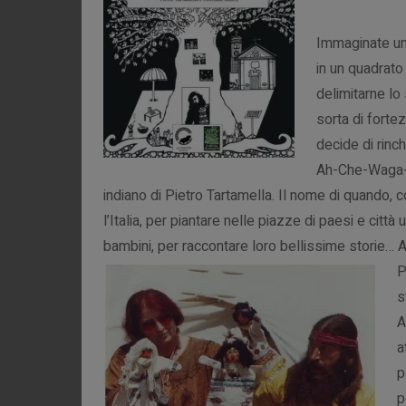
Immaginate un p
in un quadrato 
delimitarne lo
sorta di fort
decide di rinc
Ah-Che-Waga-Ch
indiano di Pietro Tartamella. Il nome di quando, 
l’Italia, per piantare nelle piazze di paesi e cit
bambini, per raccontare loro bellissime storie… Af
P
s
A
a
p
p