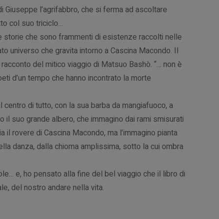
 di Giuseppe l’agrifabbro, che si ferma ad ascoltare
to col suo triciclo…
nte storie che sono frammenti di esistenze raccolti nelle
ato universo che gravita intorno a Cascina Macondo. Il
il racconto del mitico viaggio di Matsuo Bashò. “… non è
oeti d’un tempo che hanno incontrato la morte
l centro di tutto, con la sua barba da mangiafuoco, a
tto il suo grande albero, che immagino dai rami smisurati
bia il rovere di Cascina Macondo, ma l’immagino pianta
o della danza, dalla chioma amplissima, sotto la cui ombra
… e, ho pensato alla fine del bel viaggio che il libro di
le, del nostro andare nella vita.