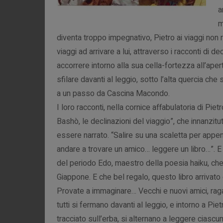
a
m
diventa troppo impegnativo, Pietro ai viaggi non r
viaggi ad arrivare a lui, attraverso i racconti di d
accorrere intorno alla sua cella-fortezza all’apert
sfilare davanti al leggio, sotto l’alta quercia ch
a un passo da Cascina Macondo.
I loro racconti, nella cornice affabulatoria di Piet
Bashò, le declinazioni del viaggio”, che innanzitu
essere narrato. “Salire su una scaletta per appen
andare a trovare un amico… leggere un libro…”. 
del periodo Edo, maestro della poesia haiku, che
Giappone. E che bel regalo, questo libro arrivato
Provate a immaginare… Vecchi e nuovi amici, ragaz
tutti si fermano davanti al leggio, e intorno a Pi
tracciato sull’erba, si alternano a leggere ciascun