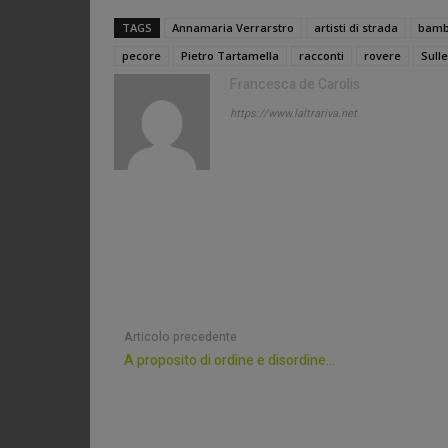
TAGS
Annamaria Verrarstro
artisti di strada
bamb
pecore
Pietro Tartamella
racconti
rovere
Sull
Francesca de Carolis
https://www.laltrariva.net
Articolo precedente
A proposito di ordine e disordine…