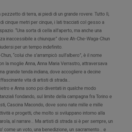
ezzetto di terra, ai piedi di un grande rovere. Tutto lì,
di cinque metri per cinque, i lati tracciati col gesso a
 spazio. “Una sorta di cella all’aperto, ma anche una
ezza inaccessibile a chiunque” dove Ah-Che-Waga-Chun
hiudersi per un tempo indefinito.
un, “colui che s’arrampicò sull’albero”, è il nome
con la moglie Anna, Anna Maria Verrastro, attraversava
tà una grande tenda indiana, dove accogliere a decine
fascinante vita di artisti di strada…
ietro e Anna sono poi diventati in qualche modo
tanziali fondando, sul limite della campagna fra Torino e
sti, Cascina Macondo, dove sono nate mille e mille
ttività e progetti, che molto si sviluppano intorno alla
arola, al narrare… Ma artisti di strada si è per sempre, un
o’ come un voto, una benedizione, un sacramento… e