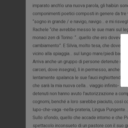
imparato anch’io una nuova parola, gli haibùn sono
componimenti poetici composti in genere da tre
“sogno in grande / e navigo, navigo… e mi risveg
Rachele “che avrebbe messo le sue mani sul leggi
monaci zen di Torino: “…quello che ero doveva mo
cambiamento”. E Silvia, molto tesa, che doveva b
vicino alla spiaggia… sul lungo mare/piedi bagnat
Arriva anche un gruppo di persone detenute nel c
carceri, dove insegna), lì in permesso, anche lor
lentamente spalanca le sue fauci inghiottendoci.
che sarà la mia nuova cella… viaggio infinito- nuov
detenuti non hanno avuto l’autorizzazione a compa
cognomi, benché a loro sarebbe piaciuto, così c
lupo-che-vaga -nella-prateria, Lingua Pungente… 
Sullo sfondo, quello che accade intorno e che Pie
spettacolo inconsueto di un pastore con il suo g