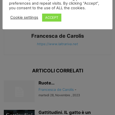
preferences and repeat visits. By clicking “Accept”,
you consent to the use of ALL the cookies.
Cookie settings
ACCEPT
Francesca de Carolis
https://www.laltrariva.net
ARTICOLI CORRELATI
Ruote…
Francesca de Carolis
-
martedì 28, Novembre , 2023
Gattitudini. IL gatto è un