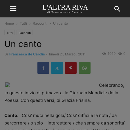
L'ALTRA RIVA
di Francesca de Carolis
Home
Tutti
Racconti
Un canto
Tutti
Racconti
Un canto
1019
0
Di
Francesca de Carolis
-
lunedì 21, Marzo , 2011
Celebrando,
in questo inizio di primavera, la Giornata Mondiale della
Poesia. Con questi versi, di Grazia Frisina.
Canto
. Cosi’ muta nella gola/ Cosi’ difficile la nota / da
percorrere / o solo intercettare / che sempre da sonorita’