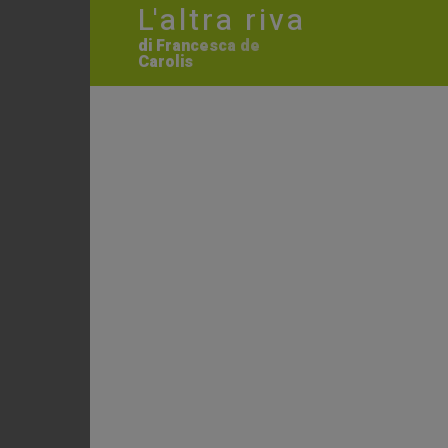
L'altra riva
di Francesca de
Carolis