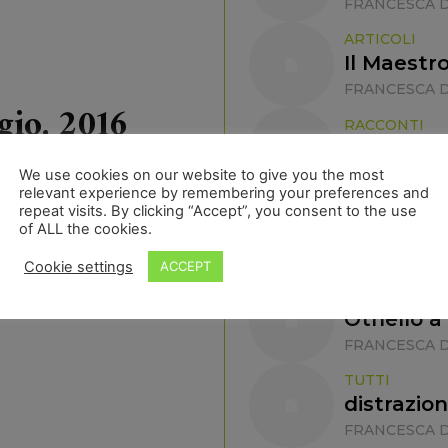
FRANCESCA D
ARTICOLI
Il Maestro 
FRANCESCA D
gio, 2016
RACCONTI
Dal paese
FRANCESCA D
We use cookies on our website to give you the most
relevant experience by remembering your preferences and
ARTICOLI
repeat visits. By clicking “Accept”, you consent to the use
of ALL the cookies.
Mamma Fe
FRANCESCA D
Cookie settings
ACCEPT
TUTTI
Othello a
FRANCESCA D
TUTTI
distrazion
FRANCESCA D