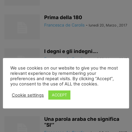
Prima della 180
Francesca de Carolis
-
lunedì 20, Marzo , 2017
I degni e gli indegni….
Francesca de Carolis
-
lunedì 20, Marzo , 2017
We use cookies on our website to give you the most
relevant experience by remembering your
preferences and repeat visits. By clicking “Accept”,
you consent to the use of ALL the cookies.
sulla strada di De André…
Francesca de Carolis
-
lunedì 13, Marzo , 2017
Cookie settings
ACCEPT
Una parola araba che significa
“SI'”