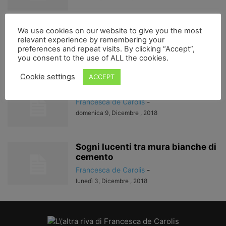
44 matti e i musicanti di Brema
We use cookies on our website to give you the most
relevant experience by remembering your
Francesca de Carolis
-
preferences and repeat visits. By clicking “Accept”,
lunedì 10, Dicembre , 2018
you consent to the use of ALL the cookies.
Cookie settings
ACCEPT
Storia di Antonia
Francesca de Carolis
-
domenica 9, Dicembre , 2018
Sogni lucenti tra mura bianche di
cemento
Francesca de Carolis
-
lunedì 3, Dicembre , 2018