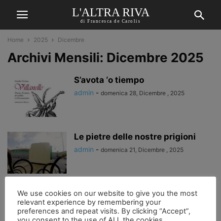
L'ALTRA RIVA
di Francesca de Carolis
Home
2025
Dicembre
Archivi Mensili: Dicembre 2025
S’avota ‘o tiempo
admin
-
domenica 28, Dicembre , 2025
Le pietre delle nostre prigioni
admin
-
domenica 21, Dicembre , 2025
“Guardami, dammi la mano,
We use cookies on our website to give you the most
relevant experience by remembering your
abbracciami, non mi lasciare…”,
preferences and repeat visits. By clicking “Accept”,
admin
-
giovedì 11, Dicembre , 2025
you consent to the use of ALL the cookies.