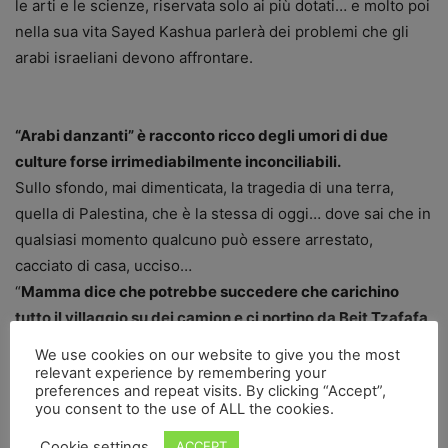
le arti e le scienze, riservata solo ai più dotati… e molto poi
nella sua vita Sayed Kashua parlerà dei problemi che gli
arabi israeliani devono affrontare.
“Arabi danzanti” è racconto ricco degli umori di due
culture forse irrimediabilmente inconciliabili.
Sullo sfondo, mai dimenticata, la tragedia di una terra,
quella di Palestina, che è la stessa di oggi… dove sai che in
qualsiasi momento qualcuno può essere arrestato,
cacciato di casa, ucciso…
“
Mamma dice che potrebbe succedere che carichino
tutto il villaggio su dei camion e ci portino da Beit Tzafafa
in Giordania, mentre quelli di Tirah li trasferiscono in
We use cookies on our website to give you the most
Libano. Mamma dice che in quel caso dovremmo almeno
relevant experience by remembering your
preferences and repeat visits. By clicking “Accept”,
cercare di far caricare tutta la famiglia sullo stesso
you consent to the use of ALL the cookies.
camion”…
Cookie settings
E…
ACCEPT