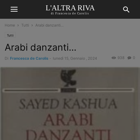
L'ALTRA RIVA
di Francesca de Carolis
Home
Tutti
Arabi danzanti…
Tutti
Arabi danzanti…
938
0
Di
Francesca de Carolis
-
lunedì 15, Gennaio , 2024