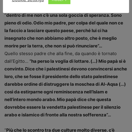
“
dentro di me non c’è una sola goccia di speranza. Sono
pieno di odio. Odio mio padre, per colpa del quale non ce
la faccio a lasciare questo paese, perché lui ci ha
insegnato che non abbiamo altro posto, che è meglio
morire per la terra, che non si può rinunciare”…
Quello stesso padre che alla fine, da quando è tornato
dall’Egitto…
“ha perso la voglia di lottare. (…) Mio papà si è
convinto. Dice che i palestinesi devono convincersi anche
loro, che se fosse il presidente dello stato palestinese
darebbe ordine di distruggere la moschea di Al-Aqsa (…)
così da estirparne ogni reminiscenza nell’Islam e
nell’intero mondo arabo. Mio papà dice che questa
dovrebbe essere la vendetta palestinese per il silenzio
arabo e islamico di fronte alla nostra sofferenza”…
“
Più che lo scontro tra due culture molto diverse, c’è