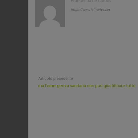
Francesca de Carolis
https://www.laltrariva.net
Articolo precedente
ma l’emergenza sanitaria non può giustificare tutto