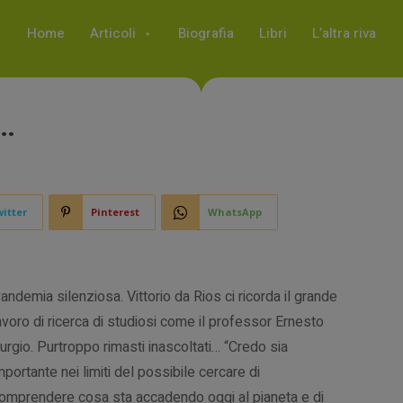
Home
Articoli
Biografia
Libri
L’altra riva
i…
itter
Pinterest
WhatsApp
andemia silenziosa. Vittorio da Rios ci ricorda il grande
avoro di ricerca di studiosi come il professor Ernesto
urgio. Purtroppo rimasti inascoltati… “Credo sia
mportante nei limiti del possibile cercare di
omprendere cosa sta accadendo oggi al pianeta e di