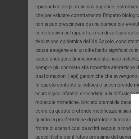
epigenetico degli organismi superiori. Estremamen
che per valutare correttamente l’impatto biologico
non si può prescindere da una cornice bio-evoluti
complessiva sul rapporto, in via di vertiginosa 
rivoluzione epidemica del XX Secolo, consistent
cause esogene e in un altrettanto significativo 
cause endogene (immunomediate, neoplastiche, ne
sempre più correlato alla repentina alterazione 
trasformazioni ( epi) genomiche che avvengono n
In questo contesto si colloca e si comprende meg
neurologico infantile secondarie alla diffusione in
molecole mimetiche, lanciato oramai da decenni dai
come da queste profonde modificazioni siano ven
quanto la proliferazione di patologie tumorali c
fronte di scenari cosi descritti seppur in modo
apocalittiche per il futuro prossimo del genere 