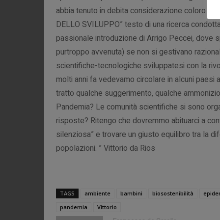
abbia tenuto in debita considerazione coloro che
DELLO SVILUPPO” testo di una ricerca condotta 
passionale introduzione di Arrigo Peccei, dove 
purtroppo avvenuta) se non si gestivano razional
scientifiche-tecnologiche sviluppatesi con la riv
molti anni fa vedevamo circolare in alcuni paesi
tratto qualche suggerimento, qualche ammonizion
Pandemia? Le comunità scientifiche si sono organ
risposte? Ritengo che dovremmo abituarci a con
silenziosa” e trovare un giusto equilibro tra la d
popolazioni. ” Vittorio da Rios
TAGS
ambiente
bambini
biosostenibilità
epide
pandemia
Vittorio