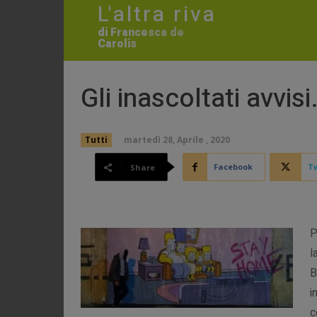
L'altra riva
di Francesca de
Carolis
Gli inascoltati avvis
martedì 28, Aprile , 2020
Tutti
Facebook
Tw
Share
P
l
B
i
c