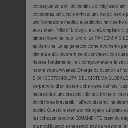
conseguenza a chi da centinaia di migliaia di an
considerazioni a cui è arrivato una dei più seri e p
una formazione medica e pediatrica ha inserito un
ecosistemi “Micro” biologici e virali, ampliato l
sintesi rileva nel suo lavoro, La PANDEMIA SILE
epidemiche. La epigenetica come strumento per
pianeta e alla biosfera se si continuerà con ques
risorse fondamentali e a compromettere la salubri
nostra sopravvivenza. Emerge da quanto ha finora
BIOINSOSTENIBILITA’ DEL SISTEMA GLOBALE
perpetrarsi di un sistema che viene definito “ca
necessità di una crescita infinita a fronte di risor
danni forse irreversibili all’eco sistema, ha det
sociali. Questo sistema criminogeno sul piano ec
la ricchezza prodotta EQUAMENTE, creando tra
sta modificando e mettendo sotto pressione l’int