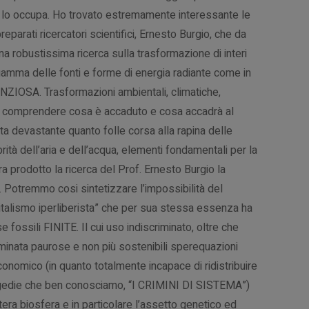
ni lo occupa. Ho trovato estremamente interessante le
reparati ricercatori scientifici, Ernesto Burgio, che da
a robustissima ricerca sulla trasformazione di interi
a gamma delle fonti e forme di energia radiante come in
NZIOSA. Trasformazioni ambientali, climatiche,
 comprendere cosa è accaduto e cosa accadrà al
ta devastante quanto folle corsa alla rapina delle
tà dell’aria e dell’acqua, elementi fondamentali per la
 prodotto la ricerca del Prof. Ernesto Burgio la
.
Potremmo cosi sintetizzare l’impossibilità del
pitalismo iperliberista” che per sua stessa essenza ha
se fossili FINITE. Il cui uso indiscriminato, oltre che
erminata paurose e non più sostenibili sperequazioni
onomico (in quanto totalmente incapace di ridistribuire
gedie che ben conosciamo, “I CRIMINI DI SISTEMA”)
era biosfera e in particolare l’assetto genetico ed