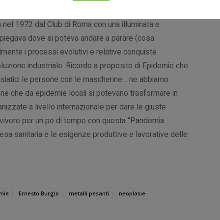
 oltre 40 anni fa avevano fatto presente i “LIMITI
nel 1972 dal Club di Roma con una illuminata e
spiegava dove si poteva andare a parare (cosa
mente i processi evolutivi e relative conquiste
oluzione industriale. Ricordo a proposito di Epidemie che
 asiatici le persone con le mascherine… ne abbiamo
e che da epidemie locali si potevano trasformare in
izzate a livello internazionale per dare le giuste
vivere per un po di tempo con questa “Pandemia
ifesa sanitaria e le esigenze produttive e lavorative delle
mie
Ernesto Burgio
metalli pesanti
neoplasie