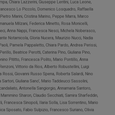
mpa, Chiara Lazzerini, Giuseppe Lentini, Luca Leone,
 Francesco Lo Piccolo, Domenico Losquadro, Raffaella
ietro Marini, Cristina Marino, Peppe Marra, Marco
Emanuela Milzani, Federica Minetto, Rosa Monicelli,
ci, Anna Nappi, Francesca Nesci, Michela Noberasco,
nte Notarnicola, Gloria Nucera, Maurizio Nucci, Nadia
 Paoli, Pamela Pappaletto, Chiara Pardo, Andrea Perissi,
illo, Beatrice Perotti, Caterina Pino, Giuliana Pino,
nino Pititto, Francesca Polito, Mario Pontillo, Anna
nzoni, Vittorio da Rios, Alberto Robustellini, Luigi
Rossi, Giovanni Russo Spena, Roberta Salardi, Nino
 Sartori, Giuliana Sano’, Mario Taddeucci Sassolini,
Scandaliato, Antonella Sangiorgio, Annamaria Santoro,
, Mammino Sharon, Claudio Secchiati, Samira Sharfeddin,
i, Francesca Sinopoli, Ilaria Solla, Lisa Sorrentino, Mario
a Sposato, Fabio Sulpizio, Francesco Suriano, Olivia