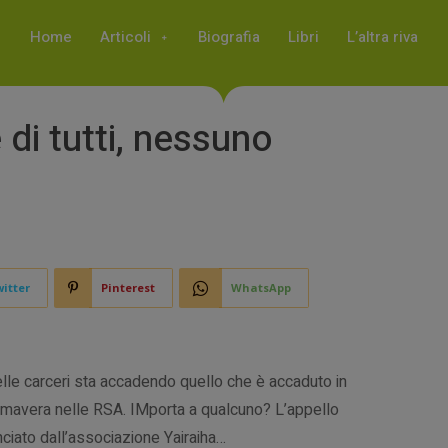
Home
Articoli
Biografia
Libri
L’altra riva
è di tutti, nessuno
itter
Pinterest
WhatsApp
lle carceri sta accadendo quello che è accaduto in
imavera nelle RSA. IMporta a qualcuno? L’appello
nciato dall’associazione Yairaiha…