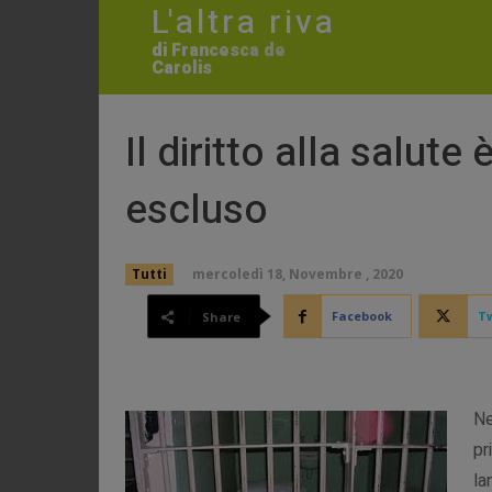
L'altra riva
di Francesca de
Carolis
Il diritto alla salute 
escluso
mercoledì 18, Novembre , 2020
Tutti
Facebook
Tw
Share
Ne
pr
la