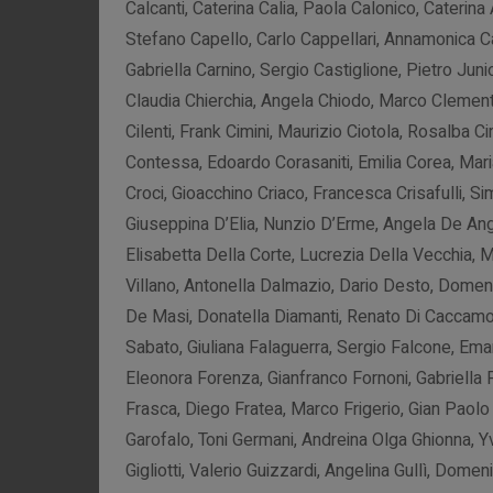
Calcanti, Caterina Calia, Paola Calonico, Caterin
Stefano Capello, Carlo Cappellari, Annamonica C
Gabriella Carnino, Sergio Castiglione, Pietro Ju
Claudia Chierchia, Angela Chiodo, Marco Clement
Cilenti, Frank Cimini, Maurizio Ciotola, Rosalba Cir
Contessa, Edoardo Corasaniti, Emilia Corea, Maria
Croci, Gioacchino Criaco, Francesca Crisafulli, S
Giuseppina D’Elia, Nunzio D’Erme, Angela De An
Elisabetta Della Corte, Lucrezia Della Vecchia, M
Villano, Antonella Dalmazio, Dario Desto, Domen
De Masi, Donatella Diamanti, Renato Di Caccamo, D
Sabato, Giuliana Falaguerra, Sergio Falcone, Em
Eleonora Forenza, Gianfranco Fornoni, Gabriella 
Frasca, Diego Fratea, Marco Frigerio, Gian Paolo
Garofalo, Toni Germani, Andreina Olga Ghionna, Yv
Gigliotti, Valerio Guizzardi, Angelina Gullì, Dome