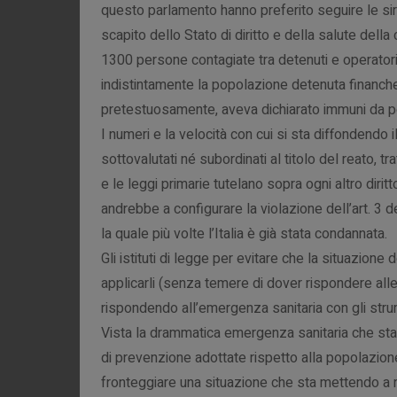
questo parlamento hanno preferito seguire le si
scapito dello Stato di diritto e della salute dell
1300 persone contagiate tra detenuti e operatori
indistintamente la popolazione detenuta finanche
pretestuosamente, aveva dichiarato immuni da po
I numeri e la velocità con cui si sta diffondendo
sottovalutati né subordinati al titolo del reato, tr
e le leggi primarie tutelano sopra ogni altro dirit
andrebbe a configurare la violazione dell’art. 3 
la quale più volte l’Italia è già stata condannata.
Gli istituti di legge per evitare che la situazion
applicarli (senza temere di dover rispondere al
rispondendo all’emergenza sanitaria con gli stru
Vista la drammatica emergenza sanitaria che sta
di prevenzione adottate rispetto alla popolazio
fronteggiare una situazione che sta mettendo a ri