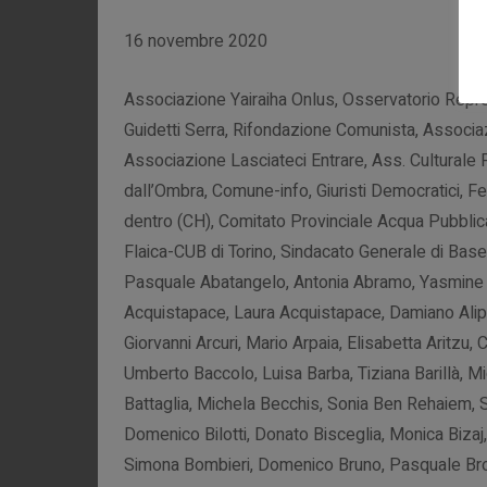
16 novembre 2020
Associazione Yairaiha Onlus, Osservatorio Repr
Guidetti Serra, Rifondazione Comunista, Associa
Associazione Lasciateci Entrare, Ass. Culturale
dall’Ombra, Comune-info, Giuristi Democratici, F
dentro (CH), Comitato Provinciale Acqua Pubblic
Flaica-CUB di Torino, Sindacato Generale di Bas
Pasquale Abatangelo, Antonia Abramo, Yasmine Ac
Acquistapace, Laura Acquistapace, Damiano Alipra
Giorvanni Arcuri, Mario Arpaia, Elisabetta Aritzu
Umberto Baccolo, Luisa Barba, Tiziana Barillà, 
Battaglia, Michela Becchis, Sonia Ben Rehaiem, Sa
Domenico Bilotti, Donato Bisceglia, Monica Biza
Simona Bombieri, Domenico Bruno, Pasquale Bron