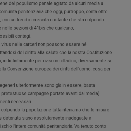
rene del populismo penale agitato da alcuni media a
a comunità penitenziaria che oggi, purtroppo, conta oltre
, con un trend in crescita costante che sta colpendo
 nelle sezioni di 41bis che qualcuno,
ssibili contagi.
 il virus nelle carceri non possono essere né
attandosi del diritto alla salute che la nostra Costituzione
to, indistintamente per ciascun cittadino; diversamente si
della Convenzione europea dei diritti dell’uomo, cosa per
e degeneri ulteriormente sono già in essere, basta
le pretestuose campagne portate avanti dai media)
menti necessari.
 colpendo la popolazione tutta riteniamo che le misure
ne detenuta siano assolutamente inadeguate a
schio l’intera comunità penitenziaria. Va tenuto conto