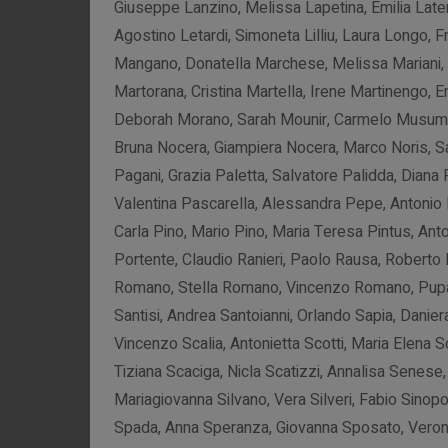
Giuseppe Lanzino, Melissa Lapetina, Emilia Late
Agostino Letardi, Simoneta Lilliu, Laura Longo,
Mangano, Donatella Marchese, Melissa Mariani, P
Martorana, Cristina Martella, Irene Martinengo, 
Deborah Morano, Sarah Mounir, Carmelo Musume
Bruna Nocera, Giampiera Nocera, Marco Noris, Sa
Pagani, Grazia Paletta, Salvatore Palidda, Diana
Valentina Pascarella, Alessandra Pepe, Antonio Per
Carla Pino, Mario Pino, Maria Teresa Pintus, Anto
Portente, Claudio Ranieri, Paolo Rausa, Roberto Re
Romano, Stella Romano, Vincenzo Romano, Pupa 
Santisi, Andrea Santoianni, Orlando Sapia, Daniera
Vincenzo Scalia, Antonietta Scotti, Maria Elena 
Tiziana Scaciga, Nicla Scatizzi, Annalisa Senese
Mariagiovanna Silvano, Vera Silveri, Fabio Sinopol
Spada, Anna Speranza, Giovanna Sposato, Veronic