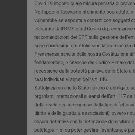
Covid 19 impone quale misura primaria di preven
Nell’appello facevamo riferimento soprattutto a
vulnerabile se esposta a contatti con soggetti cont
elaborate dall’OMS e dal Centro di prevenzione e
raccomandazioni del CPT sulla gestione dell’em
sono chiarissime e sottolineano la preminenza del
Preminenza sancita dalla nostra Costituzione all’ar
fondamentale, e finanche dal Codice Penale del 
recessione della potestà punitiva dello Stato a fr
casi individuati ai sensi dell’art. 146.
Sottolineiamo che lo Stato italiano è obbligato a
organismi internazionali ai sensi dell’art. 117 dell
della realtà penitenziaria
sin dalla fine di febbrai
diritto e della giustizia, associazioni), ovvero ri
misura detentiva con la detenzione domiciliare o 
patologie – sì da poter gestire l’eventuale, e p