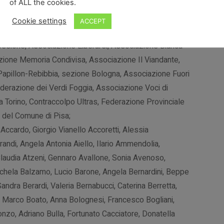
of ALL the cookies.
Cookie settings
ACCEPT
essione, Associazione Liberarsi, Associazione Bianca
zione Memoria Condivisa, Associazione Il Viandante,
 Papillon-Rebibbia, sezione Bologna, Associazione Fuori
ederazione dei Verdi Foggia, Associazione Voci di
a Torino, Contraccolpo Ultras, Federazione Provinciale
e del Comune di Pisa;
cardo, Giorgio Vianello Accoretti, Alessia
ndi, Angela Antonia Aiello, Ilario Ammendolia,
, Claudia Atzeni, Gennaro Avallone, Sonia Avenoso,
Michela Balzamo, Lucio Barone, Angela Bernardini, Beppe
ndra Berardi, Valeria Bernabucci, Caterina Berretta,
j, Marco Boato, Anna Bolognesi, Francesco Bogliani,
zo, Adriano Bulla, Fortunato Cacciatore, Donatella