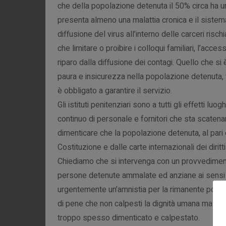
che della popolazione detenuta il 50% circa ha una
presenta almeno una malattia cronica e il siste
diffusione del virus all’interno delle carceri ris
che limitare o proibire i colloqui familiari, l’acc
riparo dalla diffusione dei contagi. Quello che si 
paura e insicurezza nella popolazione detenuta, f
è obbligato a garantire il servizio.
Gli istituti penitenziari sono a tutti gli effetti luo
continuo di personale e fornitori che sta scate
dimenticare che la popolazione detenuta, al pari 
Costituzione e dalle carte internazionali dei diritt
Chiediamo che si intervenga con un provvedimen
persone detenute ammalate ed anziane ai sensi de
urgentemente un’amnistia per la rimanente popol
di pene che non calpesti la dignità umana ma dia
troppo spesso dimenticato e calpestato.