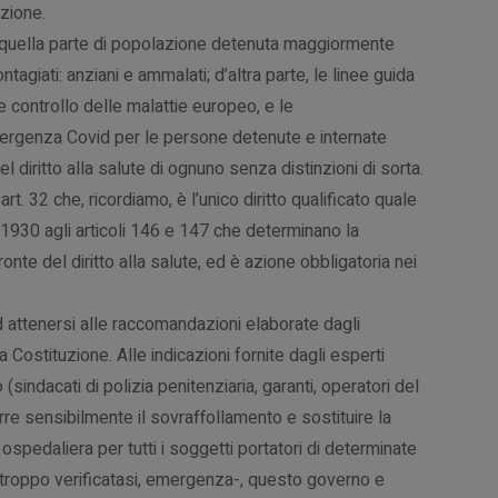
zione.
 quella parte di popolazione detenuta maggiormente
agiati: anziani e ammalati; d’altra parte, le linee guida
 controllo delle malattie europeo, e le
ergenza Covid per le persone detenute e internate
 diritto alla salute di ognuno senza distinzioni di sorta.
t. 32 che, ricordiamo, è l’unico diritto qualificato quale
1930 agli articoli 146 e 147 che determinano la
onte del diritto alla salute, ed è azione obbligatoria nei
d attenersi alle raccomandazioni elaborate dagli
a Costituzione. Alle indicazioni fornite dagli esperti
o (sindacati di polizia penitenziaria, garanti, operatori del
durre sensibilmente il sovraffollamento e sostituire la
ospedaliera per tutti i soggetti portatori di determinate
urtroppo verificatasi, emergenza-, questo governo e