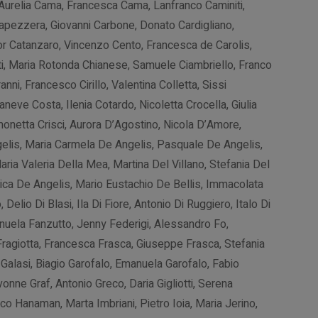
a Aurelia Cama, Francesca Cama, Lanfranco Caminiti,
apezzera, Giovanni Carbone, Donato Cardigliano,
nior Catanzaro, Vincenzo Cento, Francesca de Carolis,
i, Maria Rotonda Chianese, Samuele Ciambriello, Franco
anni, Francesco Cirillo, Valentina Colletta, Sissi
neve Costa, Ilenia Cotardo, Nicoletta Crocella, Giulia
imonetta Crisci, Aurora D’Agostino, Nicola D’Amore,
gelis, Maria Carmela De Angelis, Pasquale De Angelis,
aria Valeria Della Mea, Martina Del Villano, Stefania Del
ica De Angelis, Mario Eustachio De Bellis, Immacolata
elio Di Blasi, Ila Di Fiore, Antonio Di Ruggiero, Italo Di
anuela Fanzutto, Jenny Federigi, Alessandro Fo,
Fragiotta, Francesca Frasca, Giuseppe Frasca, Stefania
 Galasi, Biagio Garofalo, Emanuela Garofalo, Fabio
onne Graf, Antonio Greco, Daria Gigliotti, Serena
nico Hanaman, Marta Imbriani, Pietro Ioia, Maria Jerino,