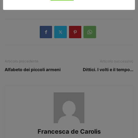
TAGS
C'era e non c'era...
casa
Daniela Morandini
Articolo precedente
Articolo successivo
Alfabeto dei piccoli armeni
Dittici. I volti e il tempo…
Francesca de Carolis