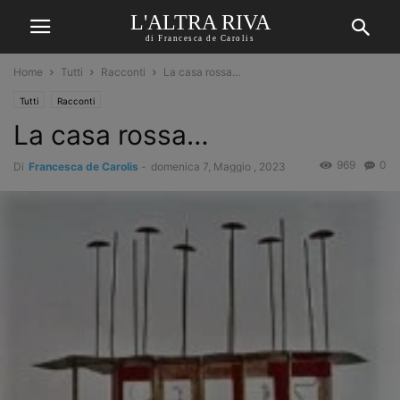
L'ALTRA RIVA
di Francesca de Carolis
Home
Tutti
Racconti
La casa rossa…
Tutti
Racconti
La casa rossa…
969
0
Di
Francesca de Carolis
-
domenica 7, Maggio , 2023