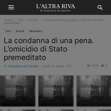
L'ALTRA RIVA
di Francesca de Carolis
Home
Tutti
Articoli
La condanna di una pena. L’omicidio di Stato
premeditato
Tutti
Articoli
Recensioni
La condanna di una pena.
L’omicidio di Stato
premeditato
1220
0
Di
Francesca de Carolis
-
lunedì 19, Aprile , 2021