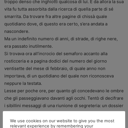
troppo denso che inghiottì qualcosa di lui. E da allora la sua
vita fu tutta assorbita dalla ricerca di quella parte di sé
smarrita. Da trovare fra altre pagine di chissà quale
quotidiano dove, di questo era certo, s’era andata a
nascondere.
Ma un indefinito numero di anni, di strade, di righe nere,
era passato inutilmente.
Si trovava ora all’incrocio del semaforo accanto alla
rosticceria e a pagina dodici del numero del giorno
ventisette del mese di febbraio, di quale anno non
importava, di un quotidiano del quale non riconosceva
neppure la testata.
Lesse per poche ore, per quanto gli concedevano le ombre
che gli passeggiavano davanti agli occhi. Tentò di decifrare
i sibillini messaggi di una riunione di segreteria: un dossier
annunciato sulle cattive compagnie di un giudice. I fatti
sufficientemente argomentati e le iniziative che ne
We use cookies on our website to give you the most
relevant experience by remembering your
sarebbero potute seguire: non bisognava avere