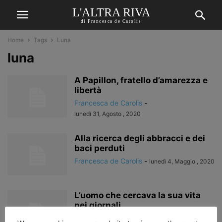
L'ALTRA RIVA
di Francesca de Carolis
Home
Tags
Luna
luna
A Papillon, fratello d’amarezza e
libertà
Francesca de Carolis
-
lunedì 31, Agosto , 2020
Alla ricerca degli abbracci e dei
baci perduti
Francesca de Carolis
-
lunedì 4, Maggio , 2020
L’uomo che cercava la sua vita
nei giornali
Francesca de Carolis
-