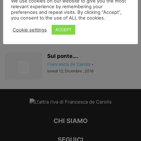
We use cookies on our website to give you the most
lunedì 20, Gennaio , 2020
relevant experience by remembering your
preferences and repeat visits. By clicking “Accept”,
you consent to the use of ALL the cookies.
abbracciati alla luna…
Francesca de Carolis
-
Cookie settings
ACCEPT
lunedì 19, Febbraio , 2018
Sul ponte….
Francesca de Carolis
-
lunedì 12, Dicembre , 2016
CHI SIAMO
SEGUICI