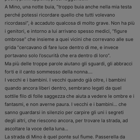
A Mino, una notte buia, “troppo buia anche nella mia testa
perché potessi ricordare quello che tutti volevano
ricordassi”, è accaduto qualcosa di molto grave. Non ha più
i genitori, e intorno a lui arrivano spesso medici, “figure
ombrose” che insieme a quei vicini che correvano alle sue
grida “cercavano di fare luce dentro di me, e invece
portavano solo l’oscurità che era dentro di loro”.
Ma più delle troppe parole aiutano gli sguardi, gli abbracci
forti e il canto sommesso della nonna….
I vecchi e i bambini. I vecchi quando già oltre, i bambini
quando ancora liberi dentro, sembrano legati da quel
sottile filo di folle saggezza che aiuta a vedere le ombre e i
fantasmi, e non averne paura. I vecchi e i bambini… che
sanno guardarsi in silenzio per carpire gli uni i segreti
degli altri, che riescono ancora, per trovare la strada, ad
ascoltare la voce della luna…
La strada di Mino è quel ponte sul fiume. Passerella da