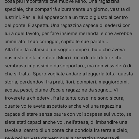
cosa più importante che muove Mino. Una ragazzina
speciale, che comparirà sicuramente un giorno, vestita di
lustrini. Per lei lui apparecchia un tavolo giusto al centro
del ponte. E aspetta. Una ragazzina capace di sedersi con
lui a quel tavolo, per fare insieme merenda, e che avrebbe
ammirato il suo coraggio, capito le sue parole…
Alla fine, la catarsi di un sogno rompe il buio che aveva
nascosto nella mente di Mino il ricordo del dolore che
sembrava impossibile da sopportare, ma non vi svelerò di
che si tratta. Spero vogliate andare a leggerla tutta, questa
storia, perdendovi fra prati, fiori, pompieri, maggiordomi,
acqua, pesci, piume d’oca e ragazzine da sogno… Vi
troverete a chiedervi, fra le tante cose, ne sono sicura,
quante volte avete aspettato anche voi una ragazzina
capace di stare senza paura con voi sospesa sul vuoto, se
siete stati capaci anche voi, nell’attesa, di imbandire una
tavola al centro di un ponte che dondola fra terra e cielo,
se è poi arrivata davvero quella ragazzina coperta di