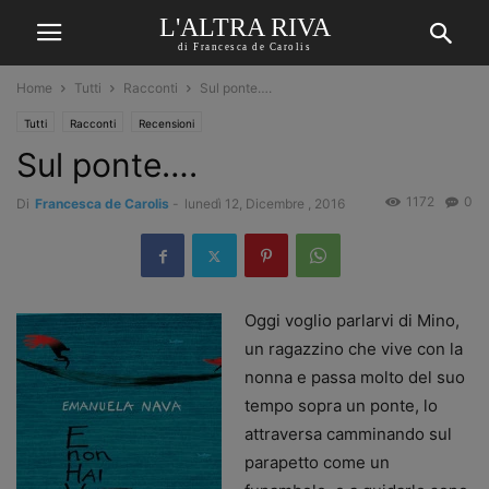
L'ALTRA RIVA
di Francesca de Carolis
Home
Tutti
Racconti
Sul ponte….
Tutti
Racconti
Recensioni
Sul ponte….
1172
0
Di
Francesca de Carolis
-
lunedì 12, Dicembre , 2016
Oggi voglio parlarvi di Mino,
un ragazzino che vive con la
nonna e passa molto del suo
tempo sopra un ponte, lo
attraversa camminando sul
parapetto come un