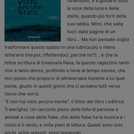
funambolo, e a guidarlo sono
la voce della luna e delle
stelle, quando più forti della
sua rabbia. Mino, che salta
fuori dalle pagine di un
libro… Ma non pensate voglia
trasformare questo spazio in una rubrica più o meno
letteraria (ma poi, riflettendoci, perché no?)… è che la
felice scrittura di Emanuela Nava, fa questo ragazzino tanto
vivo e tanto denso, profondo e lieve al tempo stesso, che
non posso che proporvi di attraversare insieme a lui quel
ponte, giusto in questi giorni che ci avviamo tutti verso
l’anno che verrà.
“E non hai visto ancora niente”, il titolo del libro ( editrice
Tralerighe). Un racconto pieno della folla di persone e
animali e cose delle fiabe, che delle fiabe ha la musica e i
colori e il vento, e mille piani di lettura. Questi sono solo
pochi, primi appunti, presi leggendo…