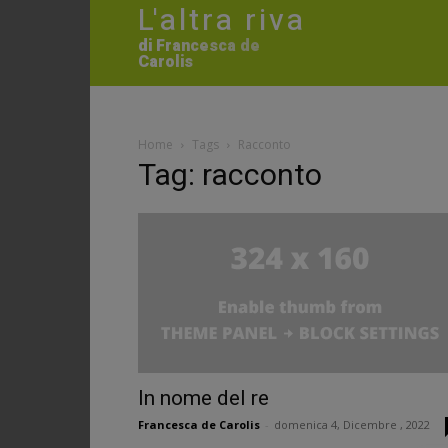
L'altra riva
di Francesca de
Carolis
Home
Tags
Racconto
Tag: racconto
In nome del re
Francesca de Carolis
-
domenica 4, Dicembre , 2022