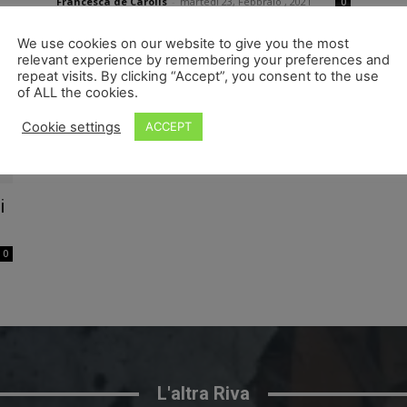
Francesca de Carolis
-
martedì 23, Febbraio , 2021
0
We use cookies on our website to give you the most
relevant experience by remembering your preferences and
repeat visits. By clicking “Accept”, you consent to the use
of ALL the cookies.
Cookie settings
ACCEPT
i
0
L'altra Riva