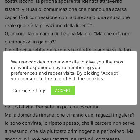
costruiscono, la propria apparente identità attraverso
sistemi virtuali di comunicazione che hanno una scarsa
capacità di connessione con la durezza di una situazione
reale quale è la privazione della libertà”.
O, ancora, la domanda di Tiziana Maiolo: “Ma che ci fanno
quei ragazzi in galera?”
E molto ci sarebbe da fermarsi a riflettere anche sulle loro
storie, che non essere frastornati da parole che aizzano
We use cookies on our website to give you the most
solo alla ferocia.
relevant experience by remembering your
preferences and repeat visits. By clicking “Accept”,
Certo, siamo pur sempre il paese in cui tre anni fa c’è stata
you consent to the use of ALL the cookies.
una proposta di legge per abbassare l’età dell’imputabilità
(12 anni anziché gli attuali 14), il paese che ha cercato di
Cookie settings
ACCEPT
introdurre anche per i minorenni il meccanismo
dell’ostatività. Pensate un po’ che oscenità…
Ma la domanda rimane: che ci fanno quei ragazzi in galera?
Io sono convinta, lo ripeto spesso, che il carcere non serva
a nessuno, che sia piuttosto criminogeno e pericoloso. Ma
ancor di più lo è per i ragazzi, nell’età più complessa,