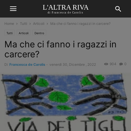
L'ALTRA RIVA
di Francesca de Carolis
Home
Tutti
Articoli
Ma che ci fanno i ragazzi in carcere?
Tutti
Articoli
Dentro
Ma che ci fanno i ragazzi in
carcere?
904
0
Di
Francesca de Carolis
-
venerdì 30, Dicembre , 2022