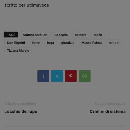
scritto per utlimavoce
TAGS
Andrea ostellari
Beccaria
carcere
cieco
Don Rigoldi
ferro
fuga
giustizia
Mauro Palma
minori
Tiziana Maiolo
Articolo precedente
Articolo successivo
L’occhio del lupo
Crimini di sistema