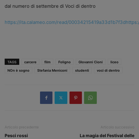
dal numero di settembre di Voci di dentro
https://ita.calameo.com/read/00034215419a33d1b7f3d
https
TAGS
carcere
film
Foligno
GIovanni Cioni
liceo
NOn è sogno
Stefania Meniconi
studenti
voci di dentro
Articolo precedente
Articolo successivo
Pesci rossi
La magia del Festival delle