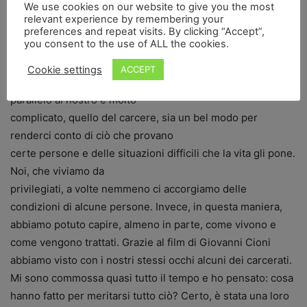
We use cookies on our website to give you the most
Altina Jusufi
relevant experience by remembering your
preferences and repeat visits. By clicking “Accept”,
you consent to the use of ALL the cookies.
Cookie settings
ACCEPT
Per noi giovani, penso che relazionarci con un mondo
parallelo al nostro e molto
complicato, quello del carcere, sia un bel modo per
renderci conto di ciò che provano
certe persone e delle situazioni difficili che la vita gli pone.
Noi, che viviamo da
privilegiati, a volte nemmeno ci accorgiamo delle
condizioni di alcune persone. Invece, in questa maniera,
abbiamo potuto capire, almeno in parte, come vivono e
come vengono trattati. Grazie al film di Giovanni Cioni
abbiamo visto con i nostri stessi occhi alcuni dei carcerati.
Mi sono commossa quasi tutto il tempo e ho pensato: cosa
hanno fatto per meritarsi tutto ciò? Certo, è stata una loro