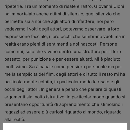
ripeterle. Tra un momento di risate e l’altro, Giovanni Cioni
ha immortalato anche attimi di silenzio, quel silenzio che
permette sia a noi che agli attori di riflettere, noi però
vedevamo i volti degli attori, potevamo osservare la loro
espressione facciale, i loro occhi che sembrano vuoti ma in
realtà erano pieni di sentimenti a noi nascosti. Persone
come noi, solo che vivono dentro una struttura per il loro
passato, per punizione e per essere aiutati. Mi è piaciuto
moltissimo. Sarà banale come pensiero personale ma per
me la semplicità del film, degli attori e di tutto il resto mi ha
particolarmente colpita, in particolar modo le risate e gli
occhi degli attori. In generale penso che parlare di questi
argomenti sia molto istruttivo, in particolar modo quando si
presentano opportunità di apprendimento che stimolano i
ragazzi ad essere più curiosi riguardo al mondo, riguardo
alla realtà.