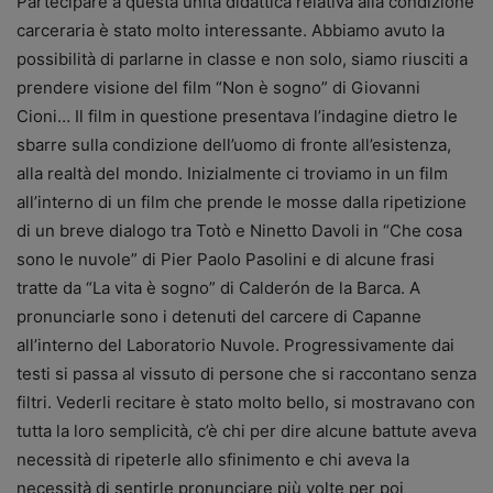
Partecipare a questa unità didattica relativa alla condizione
carceraria è stato molto interessante. Abbiamo avuto la
possibilità di parlarne in classe e non solo, siamo riusciti a
prendere visione del film “Non è sogno” di Giovanni
Cioni… Il film in questione presentava l’indagine dietro le
sbarre sulla condizione dell’uomo di fronte all’esistenza,
alla realtà del mondo. Inizialmente ci troviamo in un film
all’interno di un film che prende le mosse dalla ripetizione
di un breve dialogo tra Totò e Ninetto Davoli in “Che cosa
sono le nuvole” di Pier Paolo Pasolini e di alcune frasi
tratte da “La vita è sogno” di Calderón de la Barca. A
pronunciarle sono i detenuti del carcere di Capanne
all’interno del Laboratorio Nuvole. Progressivamente dai
testi si passa al vissuto di persone che si raccontano senza
filtri. Vederli recitare è stato molto bello, si mostravano con
tutta la loro semplicità, c’è chi per dire alcune battute aveva
necessità di ripeterle allo sfinimento e chi aveva la
necessità di sentirle pronunciare più volte per poi