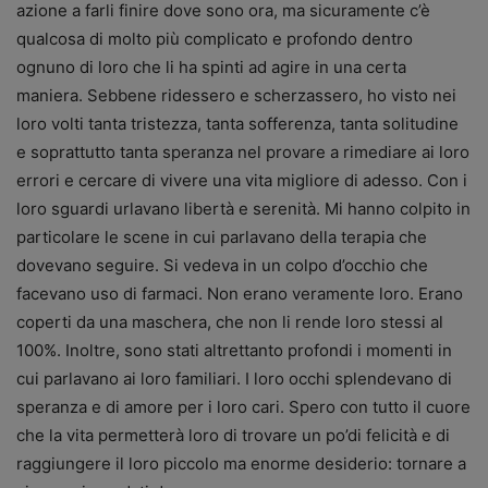
azione a farli finire dove sono ora, ma sicuramente c’è
qualcosa di molto più complicato e profondo dentro
ognuno di loro che li ha spinti ad agire in una certa
maniera. Sebbene ridessero e scherzassero, ho visto nei
loro volti tanta tristezza, tanta sofferenza, tanta solitudine
e soprattutto tanta speranza nel provare a rimediare ai loro
errori e cercare di vivere una vita migliore di adesso. Con i
loro sguardi urlavano libertà e serenità. Mi hanno colpito in
particolare le scene in cui parlavano della terapia che
dovevano seguire. Si vedeva in un colpo d’occhio che
facevano uso di farmaci. Non erano veramente loro. Erano
coperti da una maschera, che non li rende loro stessi al
100%. Inoltre, sono stati altrettanto profondi i momenti in
cui parlavano ai loro familiari. I loro occhi splendevano di
speranza e di amore per i loro cari. Spero con tutto il cuore
che la vita permetterà loro di trovare un po’di felicità e di
raggiungere il loro piccolo ma enorme desiderio: tornare a