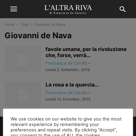
L'ALTRA RIVA
di Francesca de Carolis
Home
Tags
Giovanni de Nava
Giovanni de Nava
favole umane, per la rivoluzione
che, forse, verrà…
Francesca de Carolis
-
lunedì 2, Settembre , 2019
La rosa e la quercia…
Francesca de Carolis
-
lunedì 14, Dicembre , 2015
We use cookies on our website to give you the most
relevant experience by remembering your
preferences and repeat visits. By clicking “Accept”,
you consent to the use of ALL the cookies.