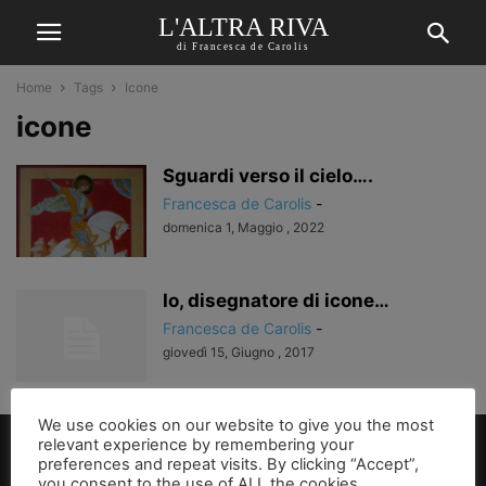
L'ALTRA RIVA
di Francesca de Carolis
Home
Tags
Icone
icone
Sguardi verso il cielo….
Francesca de Carolis
-
domenica 1, Maggio , 2022
Io, disegnatore di icone…
Francesca de Carolis
-
giovedì 15, Giugno , 2017
We use cookies on our website to give you the most
relevant experience by remembering your
preferences and repeat visits. By clicking “Accept”,
you consent to the use of ALL the cookies.