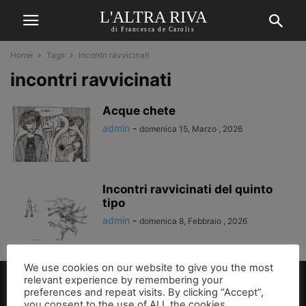
L'ALTRA RIVA
di Francesca de Carolis
Home
Tags
Incontri ravvicinati
incontri ravvicinati
Acque chete
admin
-
domenica 15, Marzo , 2026
Incontri ravvicinati del quinto
tipo
admin
-
domenica 8, Febbraio , 2026
We use cookies on our website to give you the most
relevant experience by remembering your
preferences and repeat visits. By clicking “Accept”,
you consent to the use of ALL the cookies.