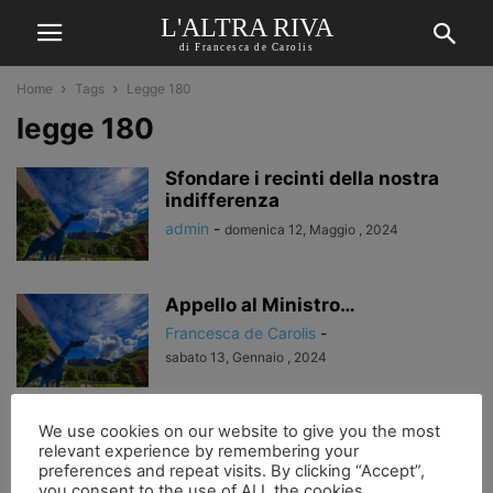
L'ALTRA RIVA
di Francesca de Carolis
Home
Tags
Legge 180
legge 180
Sfondare i recinti della nostra
indifferenza
admin
-
domenica 12, Maggio , 2024
Appello al Ministro…
Francesca de Carolis
-
sabato 13, Gennaio , 2024
Marco Cavallo non si sfratta!
We use cookies on our website to give you the most
relevant experience by remembering your
Francesca de Carolis
-
preferences and repeat visits. By clicking “Accept”,
giovedì 22, Settembre , 2022
you consent to the use of ALL the cookies.