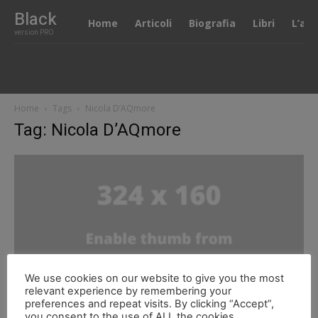
Black
Home
Articoli
Biografia
Libri
L’alt
version PRO
Home
Tags
Nicola D’AQmore
Tag: Nicola D’AQmore
We use cookies on our website to give you the most
relevant experience by remembering your
preferences and repeat visits. By clicking “Accept”,
“In carcere serve relazione non forza”
you consent to the use of ALL the cookies.