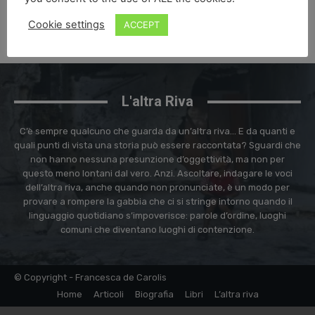
admin
-
martedì 16, Giugno , 2026
0
Cookie settings
ACCEPT
L'altra Riva
C’è sempre qualcuno che guarda da un’altra riva… E da quanti e
quali punti di vista una storia può essere raccontata? Sguardi che
non hanno nessuna presunzione d’oggettività, ma non per
questo meno lontani dal vero. Anzi. Ascoltare, indagare le voci
dell’altra riva, anche quando non pronunciate, è un modo per
provare a rompere la gabbia che ci si stringe intorno quando il
linguaggio quotidiano s’impoverisce: parole d’ordine, luoghi
comuni che diventano luoghi di contenzione.
© Copyright - Francesca de Carolis
Home
Articoli
Biografia
Libri
L’altra riva