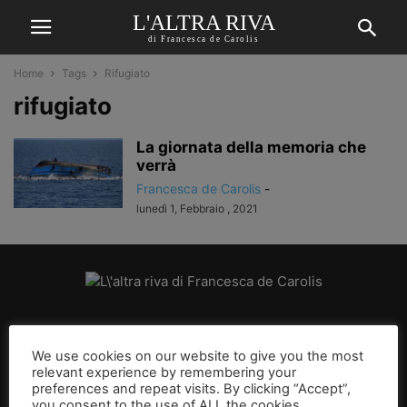
L'ALTRA RIVA
di Francesca de Carolis
Home
Tags
Rifugiato
rifugiato
La giornata della memoria che
verrà
Francesca de Carolis
-
lunedì 1, Febbraio , 2021
CHI SIAMO
We use cookies on our website to give you the most
relevant experience by remembering your
SEGUICI
preferences and repeat visits. By clicking “Accept”,
you consent to the use of ALL the cookies.