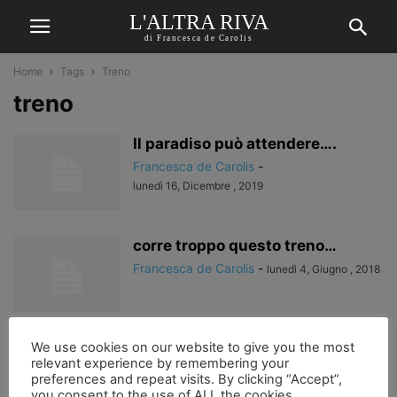
L'ALTRA RIVA
di Francesca de Carolis
Home
Tags
Treno
treno
Il paradiso può attendere….
Francesca de Carolis
-
lunedì 16, Dicembre , 2019
corre troppo questo treno…
Francesca de Carolis
-
lunedì 4, Giugno , 2018
il treno
We use cookies on our website to give you the most
relevant experience by remembering your
Francesca de Carolis
-
preferences and repeat visits. By clicking “Accept”,
mercoledì 21, Marzo , 2018
you consent to the use of ALL the cookies.