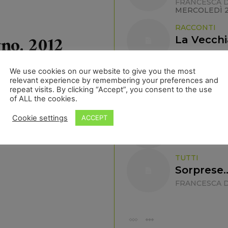
FRANCESCA D
MERCOLEDÌ 20
RACCONTI
gno, 2012
La Vecchi
FRANCESCA D
RACCONTI
We use cookies on our website to give you the most
relevant experience by remembering your preferences and
un second
repeat visits. By clicking “Accept”, you consent to the use
FRANCESCA D
of ALL the cookies.
RACCONTI
Cookie settings
ACCEPT
un indizi
FRANCESCA D
TUTTI
Sorprese
FRANCESCA D