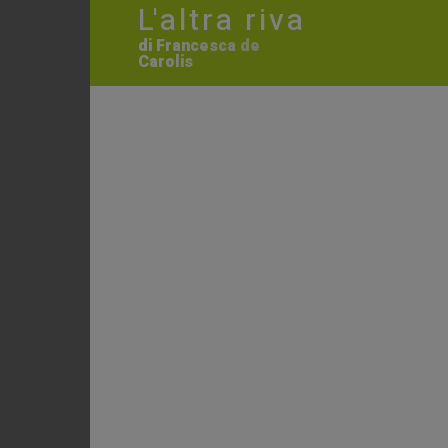
L'altra riva
di Francesca de
Carolis